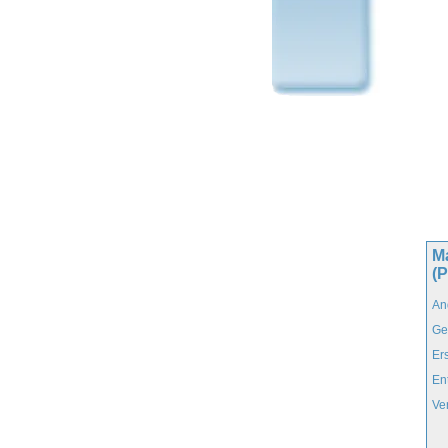
M
(P
An
Ge
Er
En
Ve