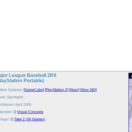
ajor League Baseball 2K6
layStation Portable)
dere Systeme:
[GameCube]
[PlayStation 2]
[Xbox]
[Xbox 360]
nre: Sportspiel
schienen: April 2006
twickler:
Visual Concepts
rleger:
Take 2 (2K Games)