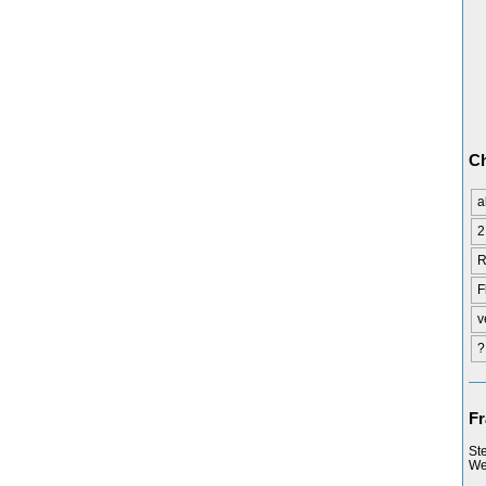
Ch
a
2
R
F
v
?
Fr
St
Web