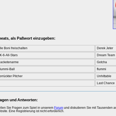
eats, als Paßwort einzugeben:
lle Boni freischalten
Derek Jeter
K-6-All-Stars
Dream Team
acketenarme
Gotcha
lummi-Ball
flummi
errückter Pitcher
Unhittable
Last Chance
agen und Antworten:
ellen Sie Fragen zum Spiel in unserem
Forum
und diskutieren Sie mit Tausenden 
site. Eine Registrierung ist nicht erforderlich.