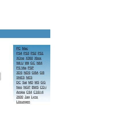
PC
Mac
PS4
PS3
PS2
PS1
XOne
X360
Xbox
Wii U
Wii
GC
N64
PS Vita
PSP
3DS
NDS
GBA
GB
SNES
NES
DC
Sat
MD
MS
GG
Neo
NGP
BWS
CD-i
Amiga
C64
C16/+4
2600
Jag
Lynx
Lösungen