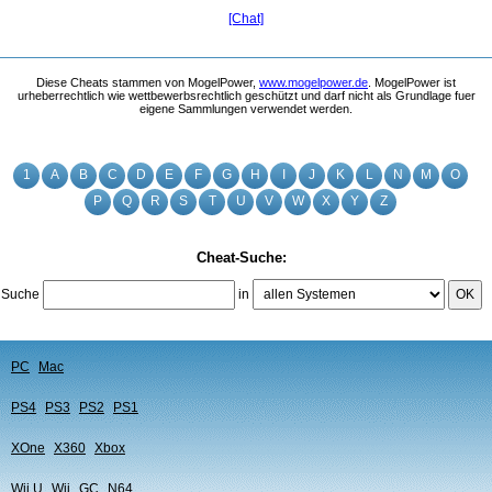
[Chat]
Diese Cheats stammen von MogelPower,
www.mogelpower.de
. MogelPower ist
urheberrechtlich wie wettbewerbsrechtlich geschützt und darf nicht als Grundlage fuer
eigene Sammlungen verwendet werden.
1
A
B
C
D
E
F
G
H
I
J
K
L
N
M
O
P
Q
R
S
T
U
V
W
X
Y
Z
Cheat-Suche:
Suche
in
OK
PC
Mac
PS4
PS3
PS2
PS1
XOne
X360
Xbox
Wii U
Wii
GC
N64