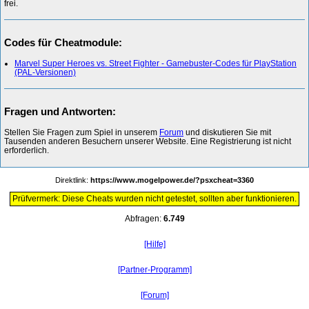
frei.
Codes für Cheatmodule:
Marvel Super Heroes vs. Street Fighter - Gamebuster-Codes für PlayStation
(PAL-Versionen)
Fragen und Antworten:
Stellen Sie Fragen zum Spiel in unserem
Forum
und diskutieren Sie mit
Tausenden anderen Besuchern unserer Website. Eine Registrierung ist nicht
erforderlich.
Direktlink:
https://www.mogelpower.de/?psxcheat=3360
Prüfvermerk: Diese Cheats wurden nicht getestet, sollten aber funktionieren.
Abfragen:
6.749
[Hilfe]
[Partner-Programm]
[Forum]