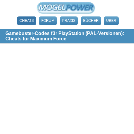
CHEATS
FORUM
PRAXIS
BÜCHER
ÜBER
Gamebuster-Codes für PlayStation (PAL-Versionen):
Cheats für Maximum Force