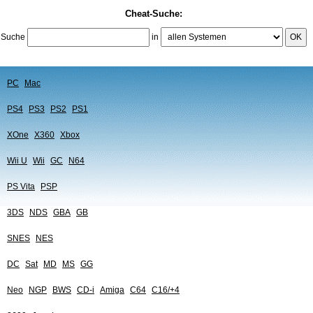
Cheat-Suche:
Suche
in
OK
PC
Mac
PS4
PS3
PS2
PS1
XOne
X360
Xbox
Wii U
Wii
GC
N64
PS Vita
PSP
3DS
NDS
GBA
GB
SNES
NES
DC
Sat
MD
MS
GG
Neo
NGP
BWS
CD-i
Amiga
C64
C16/+4