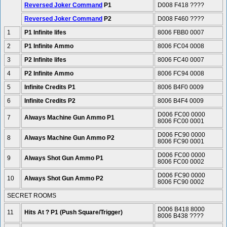
Reversed Joker Command
P1
D008 F418
????
Reversed Joker Command
P2
D008 F460
????
1
P1 Infinite lifes
8006 FBB0 0007
2
P1 Infinite Ammo
8006 FC04 0008
3
P2 Infinite lifes
8006 FC40 0007
4
P2 Infinite Ammo
8006 FC94 0008
5
Infinite Credits P1
8006 B4F0 0009
6
Infinite Credits P2
8006 B4F4 0009
D006 FC00 0000
7
Always Machine Gun Ammo P1
8006 FC00 0001
D006 FC90 0000
8
Always Machine Gun Ammo P2
8006 FC90 0001
D006 FC00 0000
9
Always Shot Gun Ammo P1
8006 FC00 0002
D006 FC90 0000
10
Always Shot Gun Ammo P2
8006 FC90 0002
SECRET ROOMS
D006 B418 8000
11
Hits At ? P1 (Push Square/Trigger)
8006 B438 ????