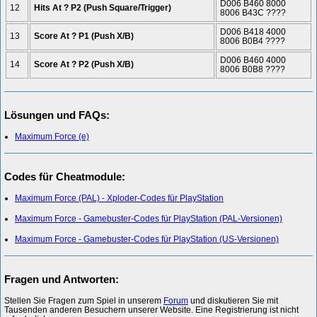
D006 B460 8000
12
Hits At ? P2 (Push Square/Trigger)
8006 B43C ????
D006 B418 4000
13
Score At ? P1 (Push X/B)
8006 B0B4 ????
D006 B460 4000
14
Score At ? P2 (Push X/B)
8006 B0B8 ????
Lösungen und FAQs:
Maximum Force (e)
Codes für Cheatmodule:
Maximum Force (PAL) - Xploder-Codes für PlayStation
Maximum Force - Gamebuster-Codes für PlayStation (PAL-Versionen)
Maximum Force - Gamebuster-Codes für PlayStation (US-Versionen)
Fragen und Antworten:
Stellen Sie Fragen zum Spiel in unserem
Forum
und diskutieren Sie mit
Tausenden anderen Besuchern unserer Website. Eine Registrierung ist nicht