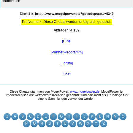
erforderlich.
Direktlink:
https://www.mogelpower.de/?gbcodepsxpal=9349
Prüfvermerk: Diese Cheats wurden erfolgreich getestet.
Abfragen:
4.159
[Hilfe]
[Partner-Programm]
[Forum]
[Chat]
Diese Cheats stammen von MogelPower,
www.mogelpower.de
. MogelPower ist
urheberrechtlich wie wettbewerbsrechtlich geschützt und darf nicht als Grundlage fuer
eigene Sammlungen verwendet werden.
1
A
B
C
D
E
F
G
H
I
J
K
L
N
M
O
P
Q
R
S
T
U
V
W
X
Y
Z