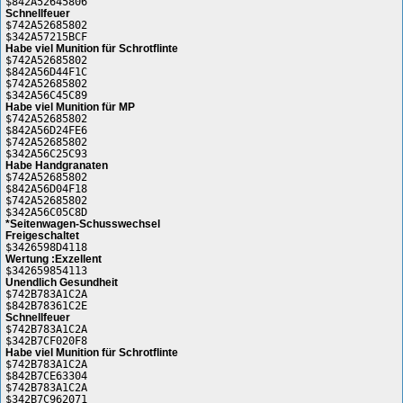
$842A52645806
Schnellfeuer
$742A52685802
$342A57215BCF
Habe viel Munition für Schrotflinte
$742A52685802
$842A56D44F1C
$742A52685802
$342A56C45C89
Habe viel Munition für MP
$742A52685802
$842A56D24FE6
$742A52685802
$342A56C25C93
Habe Handgranaten
$742A52685802
$842A56D04F18
$742A52685802
$342A56C05C8D
*Seitenwagen-Schusswechsel
Freigeschaltet
$3426598D4118
Wertung :Exzellent
$342659854113
Unendlich Gesundheit
$742B783A1C2A
$842B78361C2E
Schnellfeuer
$742B783A1C2A
$342B7CF020F8
Habe viel Munition für Schrotflinte
$742B783A1C2A
$842B7CE63304
$742B783A1C2A
$342B7C962071