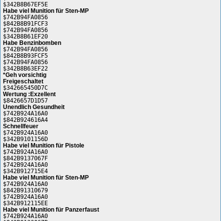
$342B8B67EF5E
Habe viel Munition für Sten-MP
$742B94FA0856
$842B8B91FCF3
$742B94FA0856
$342B8B61EF20
Habe Benzinbomben
$742B94FA0856
$842B8B93FCF5
$742B94FA0856
$342B8B63EF22
*Geh vorsichtig
Freigeschaltet
$342665450D7C
Wertung :Exzellent
$8426657D1D57
Unendlich Gesundheit
$742B924A16A0
$842B924616A4
Schnellfeuer
$742B924A16A0
$342B9101156D
Habe viel Munition für Pistole
$742B924A16A0
$842B9137067F
$742B924A16A0
$342B912715E4
Habe viel Munition für Sten-MP
$742B924A16A0
$842B91310679
$742B924A16A0
$342B912115EE
Habe viel Munition für Panzerfaust
$742B924A16A0