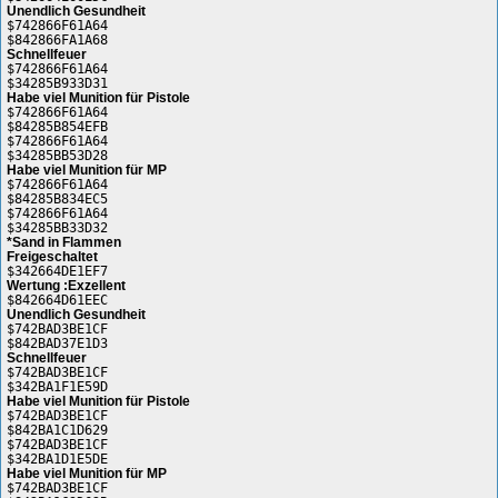
Unendlich Gesundheit
$742866F61A64
$842866FA1A68
Schnellfeuer
$742866F61A64
$34285B933D31
Habe viel Munition für Pistole
$742866F61A64
$84285B854EFB
$742866F61A64
$34285BB53D28
Habe viel Munition für MP
$742866F61A64
$84285B834EC5
$742866F61A64
$34285BB33D32
*Sand in Flammen
Freigeschaltet
$342664DE1EF7
Wertung :Exzellent
$842664D61EEC
Unendlich Gesundheit
$742BAD3BE1CF
$842BAD37E1D3
Schnellfeuer
$742BAD3BE1CF
$342BA1F1E59D
Habe viel Munition für Pistole
$742BAD3BE1CF
$842BA1C1D629
$742BAD3BE1CF
$342BA1D1E5DE
Habe viel Munition für MP
$742BAD3BE1CF