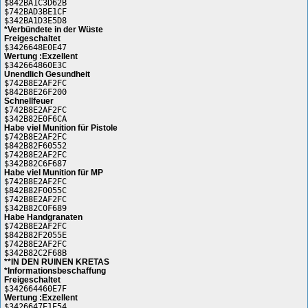
$842BA1C3D62B
$742BAD3BE1CF
$342BA1D3E5D8
*Verbündete in der Wüste
Freigeschaltet
$3426648E0E47
Wertung :Exzellent
$342664860E3C
Unendlich Gesundheit
$742B8E2AF2FC
$842B8E26F200
Schnellfeuer
$742B8E2AF2FC
$342B82E0F6CA
Habe viel Munition für Pistole
$742B8E2AF2FC
$842B82F60552
$742B8E2AF2FC
$342B82C6F687
Habe viel Munition für MP
$742B8E2AF2FC
$842B82F0055C
$742B8E2AF2FC
$342B82C0F689
Habe Handgranaten
$742B8E2AF2FC
$842B82F2055E
$742B8E2AF2FC
$342B82C2F68B
**IN DEN RUINEN KRETAS
*Informationsbeschaffung
Freigeschaltet
$342664460E7F
Wertung :Exzellent
$3426647E1E54