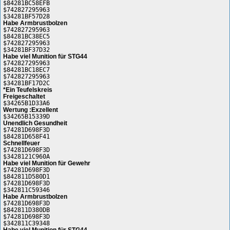
$84281BC58EFB
$742827295963
$34281BF57D28
Habe Armbrustbolzen
$742827295963
$84281BC38EC5
$742827295963
$34281BF37D32
Habe viel Munition für STG44
$742827295963
$84281BC18EC7
$742827295963
$34281BF17D2C
*Ein Teufelskreis
Freigeschaltet
$34265B1D33A6
Wertung :Exzellent
$34265B15339D
Unendlich Gesundheit
$74281D698F3D
$84281D658F41
Schnellfeuer
$74281D698F3D
$3428121C960A
Habe viel Munition für Gewehr
$74281D698F3D
$842811D580D1
$74281D698F3D
$342811C59346
Habe Armbrustbolzen
$74281D698F3D
$842811D380DB
$74281D698F3D
$342811C39348
Habe viel Munition für STG44