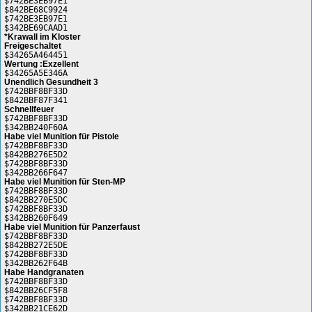
$742BE3EB97E1
$842BE68C9924
$742BE3EB97E1
$342BE69CAAD1
*Krawall im Kloster
Freigeschaltet
$34265A464451
Wertung :Exzellent
$34265A5E346A
Unendlich Gesundheit 3
$742BBF8BF33D
$842BBF87F341
Schnellfeuer
$742BBF8BF33D
$342BB240F60A
Habe viel Munition für Pistole
$742BBF8BF33D
$842BB276E5D2
$742BBF8BF33D
$342BB266F647
Habe viel Munition für Sten-MP
$742BBF8BF33D
$842BB270E5DC
$742BBF8BF33D
$342BB260F649
Habe viel Munition für Panzerfaust
$742BBF8BF33D
$842BB272E5DE
$742BBF8BF33D
$342BB262F64B
Habe Handgranaten
$742BBF8BF33D
$842BB26CF5F8
$742BBF8BF33D
$342BB21CE62D