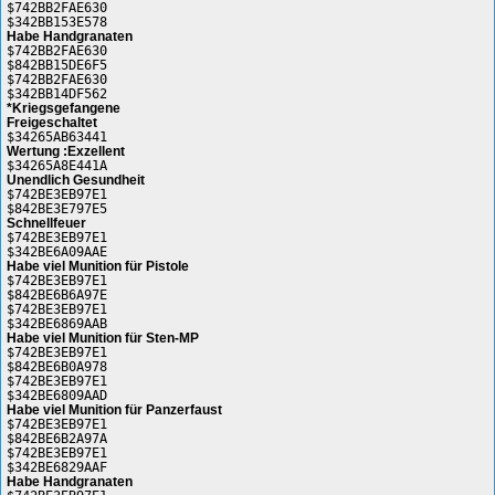
$742BB2FAE630
$342BB153E578
Habe Handgranaten
$742BB2FAE630
$842BB15DE6F5
$742BB2FAE630
$342BB14DF562
*Kriegsgefangene
Freigeschaltet
$34265AB63441
Wertung :Exzellent
$34265A8E441A
Unendlich Gesundheit
$742BE3EB97E1
$842BE3E797E5
Schnellfeuer
$742BE3EB97E1
$342BE6A09AAE
Habe viel Munition für Pistole
$742BE3EB97E1
$842BE6B6A97E
$742BE3EB97E1
$342BE6869AAB
Habe viel Munition für Sten-MP
$742BE3EB97E1
$842BE6B0A978
$742BE3EB97E1
$342BE6809AAD
Habe viel Munition für Panzerfaust
$742BE3EB97E1
$842BE6B2A97A
$742BE3EB97E1
$342BE6829AAF
Habe Handgranaten