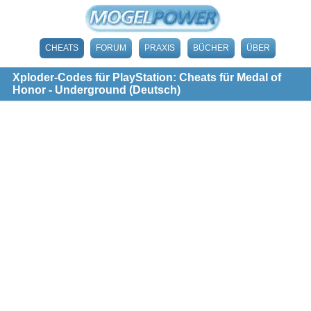
CHEATS
FORUM
PRAXIS
BÜCHER
ÜBER
Xploder-Codes für PlayStation: Cheats für Medal of
Honor - Underground (Deutsch)