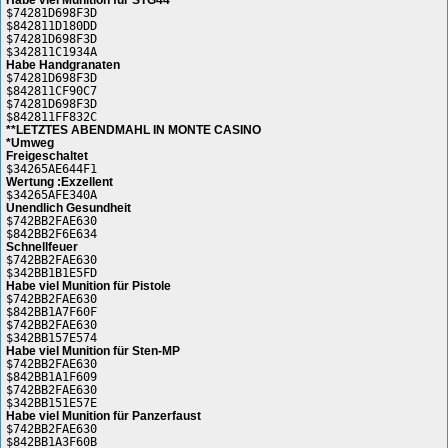
$74281D698F3D
$842811D180DD
$74281D698F3D
$342811C1934A
Habe Handgranaten
$74281D698F3D
$842811CF90C7
$74281D698F3D
$842811FF832C
**LETZTES ABENDMAHL IN MONTE CASINO
*Umweg
Freigeschaltet
$34265AE644F1
Wertung :Exzellent
$34265AFE340A
Unendlich Gesundheit
$742BB2FAE630
$842BB2F6E634
Schnellfeuer
$742BB2FAE630
$342BB1B1E5FD
Habe viel Munition für Pistole
$742BB2FAE630
$842BB1A7F60F
$742BB2FAE630
$342BB157E574
Habe viel Munition für Sten-MP
$742BB2FAE630
$842BB1A1F609
$742BB2FAE630
$342BB151E57E
Habe viel Munition für Panzerfaust
$742BB2FAE630
$842BB1A3F60B