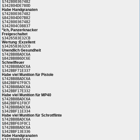
$742800367482
$342804DE780D
Habe Handgranaten
$742800367482
$842804D07B82
$742800367482
$342804C08837
*Ich, Panzerknacker
Freigeschaltet
$3426583E32CB
Wertung :Exzellent
$3426583632C0
Unendlich Gesundheit
$742BB8BADC6A
$842BB8B6DC6E
Schnellfeuer
$742BB8BADC6A
$342BBF71E337
Habe viel Munition für Pistole
$742BB8BADC6A
$842BBF67F0C5
$742BB8BADC6A
$342BBF17E332
Habe viel Munition für MP40
$742BB8BADC6A
$842BBF61F0CF
$742BB8BADC6A
$342BBF11E334
Habe viel Munition für Schrotflinte
$742BB8BADC6A
$842BBF63F0C1
$742BB8BADC6A
$342BBF13E336
Habe Handgranaten
$742BB8BADC6A