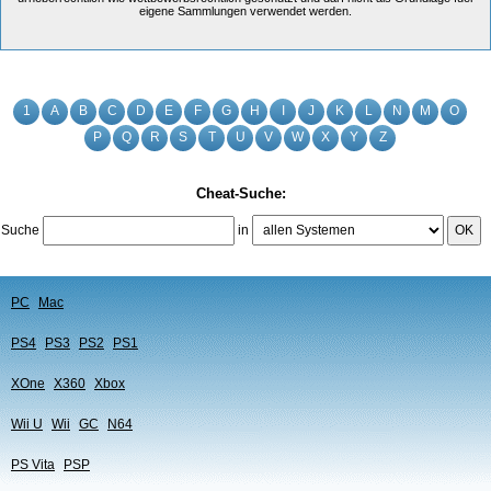
eigene Sammlungen verwendet werden.
1
A
B
C
D
E
F
G
H
I
J
K
L
N
M
O
P
Q
R
S
T
U
V
W
X
Y
Z
Cheat-Suche:
Suche
in
OK
PC
Mac
PS4
PS3
PS2
PS1
XOne
X360
Xbox
Wii U
Wii
GC
N64
PS Vita
PSP