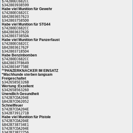
$74280EC682CC
$342803938599
Habe viel Munition für Gewehr
$74280EC682CC
$842803657623
$3428037585D0
Habe viel Munition für STG44
$74280EC682CC
$84280363762D
$3428037385DA
Habe viel Munition für Panzerfaust
$74280EC682CC
$84280361762F
$3428037185D4
Habe Benzinbomben
$74280EC682CC
$8428037F8649
$3428034F75BE
**PANZERKNACKER IM EINSATZ
*Wachhunde sterben langsam
Freigeschaltet
$3426585E326B
Wertung :Exzellent
$342658563260
Unendlich Gesundheit
$742B7CDA204E
$842B7CD62052
Schnellfeuer
$742B7CDA204E
$342B7391271B
Habe viel Munition für Pistole
$742B7CDA204E
$842B738734E1
$742B7CDA204E
$342B73B72756