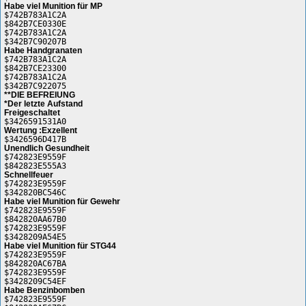
Habe viel Munition für MP
$742B783A1C2A
$842B7CE0330E
$742B783A1C2A
$342B7C90207B
Habe Handgranaten
$742B783A1C2A
$842B7CE23300
$742B783A1C2A
$342B7C922075
**DIE BEFREIUNG
*Der letzte Aufstand
Freigeschaltet
$3426591531A0
Wertung :Exzellent
$3426596D417B
Unendlich Gesundheit
$742823E9559F
$842823E555A3
Schnellfeuer
$742823E9559F
$342820BC546C
Habe viel Munition für Gewehr
$742823E9559F
$842820AA67B0
$742823E9559F
$3428209A54E5
Habe viel Munition für STG44
$742823E9559F
$842820AC67BA
$742823E9559F
$3428209C54EF
Habe Benzinbomben
$742823E9559F