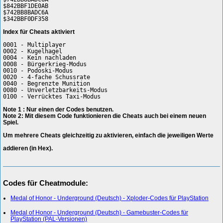
$842BBF1DE0AB
$742BB8BADC6A
$342BBF0DF358
Index für Cheats aktiviert
0001 - Multiplayer
0002 - Kugelhagel
0004 - Kein nachladen
0008 - Bürgerkrieg-Modus
0010 - Podoski-Modus
0020 - 4-fache Schussrate
0040 - Begrenzte Munition
0080 - Unverletzbarkeits-Modus
0100 - Verrücktes Taxi-Modus
Note 1 : Nur einen der Codes benutzen.
Note 2: Mit diesem Code funktionieren die Cheats auch bei einem neuen
Spiel.
Um mehrere Cheats gleichzeitig zu aktivieren, einfach die jeweiligen Werte
addieren (in Hex).
Codes für Cheatmodule:
Medal of Honor - Underground (Deutsch) - Xploder-Codes für PlayStation
Medal of Honor - Underground (Deutsch) - Gamebuster-Codes für
PlayStation (PAL-Versionen)