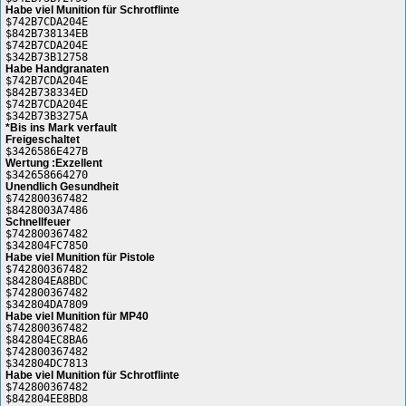
Habe viel Munition für Schrotflinte
$742B7CDA204E
$842B738134EB
$742B7CDA204E
$342B73B12758
Habe Handgranaten
$742B7CDA204E
$842B738334ED
$742B7CDA204E
$342B73B3275A
*Bis ins Mark verfault
Freigeschaltet
$3426586E427B
Wertung :Exzellent
$342658664270
Unendlich Gesundheit
$742800367482
$8428003A7486
Schnellfeuer
$742800367482
$342804FC7850
Habe viel Munition für Pistole
$742800367482
$842804EA8BDC
$742800367482
$342804DA7809
Habe viel Munition für MP40
$742800367482
$842804EC8BA6
$742800367482
$342804DC7813
Habe viel Munition für Schrotflinte
$742800367482
$842804EE8BD8