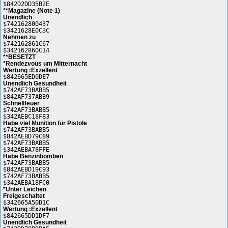
$842D2DD35B2E
**Magazine (Note 1)
Unendlich
$742162800437
$3421628E0C3C
Nehmen zu
$742162861C67
$342162860C14
**BESETZT
*Rendezvous um Mitternacht
Wertung :Exzellent
$842665ED0DE7
Unendlich Gesundheit
$742AF73BABB5
$842AF737ABB9
Schnellfeuer
$742AF73BABB5
$342AEBC18F83
Habe viel Munition für Pistole
$742AF73BABB5
$842AEBD79C89
$742AF73BABB5
$342AEBA78FFE
Habe Benzinbomben
$742AF73BABB5
$842AEBD19C93
$742AF73BABB5
$342AEBA18FC0
*Unter Leichen
Freigeschaltet
$342665A50D1C
Wertung :Exzellent
$842665DD1DF7
Unendlich Gesundheit