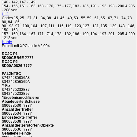
140 - 142, 147 - 149,
154 - 156, 161 - 163, 168 - 170, 175 - 177, 183 - 185, 191 - 193, 198 - 200 & 206
- 208 von
UL1
Codes 15, 25 - 27, 31 - 34, 38 - 41, 45 - 49, 53 - 55, 59 - 61, 65 - 67, 71 - 74, 78 -
80, 84 - 86,
90 - 93, 97 - 100, 104 - 107, 111 - 115, 119 - 123, 127 - 131, 135 - 139, 143 - 146,
150 - 153,
157 - 160, 164 - 167, 171 - 714, 178 - 182, 186 - 190, 194 - 197, 201 - 205 & 209
- 213 von
Hardy
Erstellt mit XPClassic V2.004
RCJC P1
$D00CBB6E ????
RCJC P2
$D00A0826 ????
PAL2NTSC
$7424285050A8
$3424285650DA
Y-Fix
$742475232B87
$842475232B97
*Ergebnismodifizierer
Abgefeuerte Schüsse
$8003B530 ????
Anzahl der Treffer
$8003B534 ????
Eingesteckte Treffer
$8003B538 ????
Anzahl der zerstörten Objekte
$8003B53C ????
Gefallene Feinde