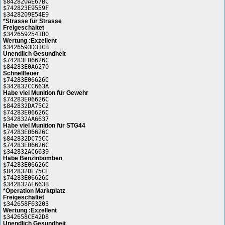
$842820AE67BC
$742823E9559F
$3428209E54E9
*Strasse für Strasse
Freigeschaltet
$3426592541B0
Wertung :Exzellent
$3426593D31CB
Unendlich Gesundheit
$74283E06626C
$84283E0A6270
Schnellfeuer
$74283E06626C
$342832CC663A
Habe viel Munition für Gewehr
$74283E06626C
$842832DA75C2
$74283E06626C
$342832AA6637
Habe viel Munition für STG44
$74283E06626C
$842832DC75CC
$74283E06626C
$342832AC6639
Habe Benzinbomben
$74283E06626C
$842832DE75CE
$74283E06626C
$342832AE663B
*Operation Marktplatz
Freigeschaltet
$342658F63203
Wertung :Exzellent
$342658CE42D8
Unendlich Gesundheit