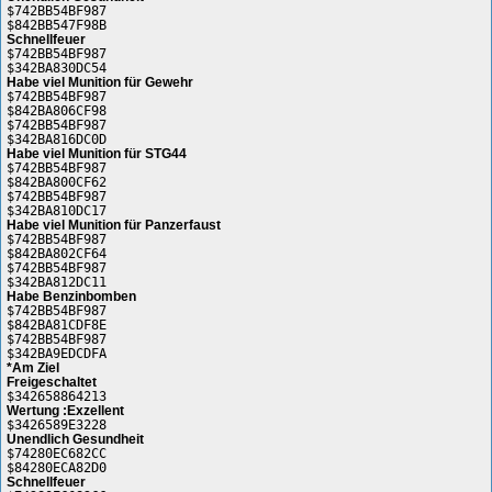
$742BB54BF987
$842BB547F98B
Schnellfeuer
$742BB54BF987
$342BA830DC54
Habe viel Munition für Gewehr
$742BB54BF987
$842BA806CF98
$742BB54BF987
$342BA816DC0D
Habe viel Munition für STG44
$742BB54BF987
$842BA800CF62
$742BB54BF987
$342BA810DC17
Habe viel Munition für Panzerfaust
$742BB54BF987
$842BA802CF64
$742BB54BF987
$342BA812DC11
Habe Benzinbomben
$742BB54BF987
$842BA81CDF8E
$742BB54BF987
$342BA9EDCDFA
*Am Ziel
Freigeschaltet
$342658864213
Wertung :Exzellent
$3426589E3228
Unendlich Gesundheit
$74280EC682CC
$84280ECA82D0
Schnellfeuer