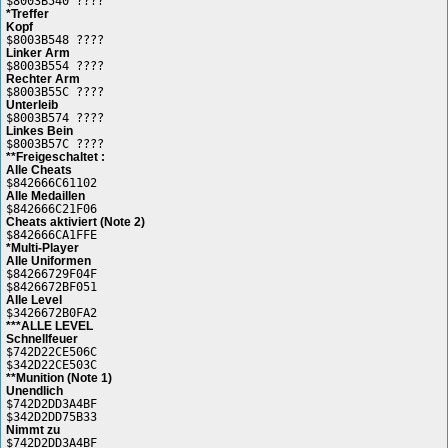
$8003B540 ????
*Treffer
Kopf
$8003B548 ????
Linker Arm
$8003B554 ????
Rechter Arm
$8003B55C ????
Unterleib
$8003B574 ????
Linkes Bein
$8003B57C ????
**Freigeschaltet :
Alle Cheats
$842666C61102
Alle Medaillen
$842666C21F06
Cheats aktiviert (Note 2)
$842666CA1FFE
*Multi-Player
Alle Uniformen
$84266729F04F
$8426672BF051
Alle Level
$3426672B0FA2
***ALLE LEVEL
Schnellfeuer
$742D22CE506C
$342D22CE503C
**Munition (Note 1)
Unendlich
$742D2DD3A4BF
$342D2DD75B33
Nimmt zu
$742D2DD3A4BF