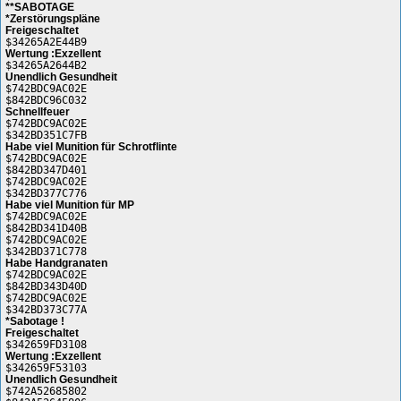
**SABOTAGE
*Zerstörungspläne
Freigeschaltet
$34265A2E44B9
Wertung :Exzellent
$34265A2644B2
Unendlich Gesundheit
$742BDC9AC02E
$842BDC96C032
Schnellfeuer
$742BDC9AC02E
$342BD351C7FB
Habe viel Munition für Schrotflinte
$742BDC9AC02E
$842BD347D401
$742BDC9AC02E
$342BD377C776
Habe viel Munition für MP
$742BDC9AC02E
$842BD341D40B
$742BDC9AC02E
$342BD371C778
Habe Handgranaten
$742BDC9AC02E
$842BD343D40D
$742BDC9AC02E
$342BD373C77A
*Sabotage !
Freigeschaltet
$342659FD3108
Wertung :Exzellent
$342659F53103
Unendlich Gesundheit
$742A52685802