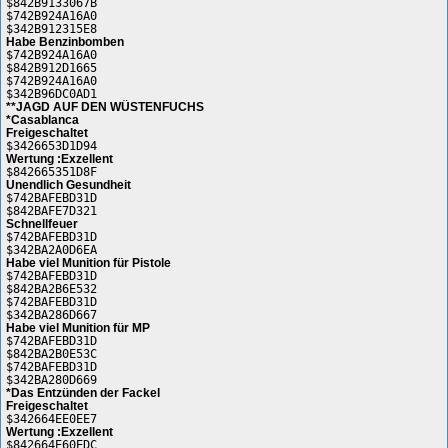
$842B9133067B
$742B924A16A0
$342B912315E8
Habe Benzinbomben
$742B924A16A0
$842B912D1665
$742B924A16A0
$342B96DC0AD1
**JAGD AUF DEN WÜSTENFUCHS
*Casablanca
Freigeschaltet
$3426653D1D94
Wertung :Exzellent
$842665351D8F
Unendlich Gesundheit
$742BAFEBD31D
$842BAFE7D321
Schnellfeuer
$742BAFEBD31D
$342BA2A0D6EA
Habe viel Munition für Pistole
$742BAFEBD31D
$842BA2B6E532
$742BAFEBD31D
$342BA286D667
Habe viel Munition für MP
$742BAFEBD31D
$842BA2B0E53C
$742BAFEBD31D
$342BA280D669
*Das Entzünden der Fackel
Freigeschaltet
$342664EE0EE7
Wertung :Exzellent
$842664E60EDC