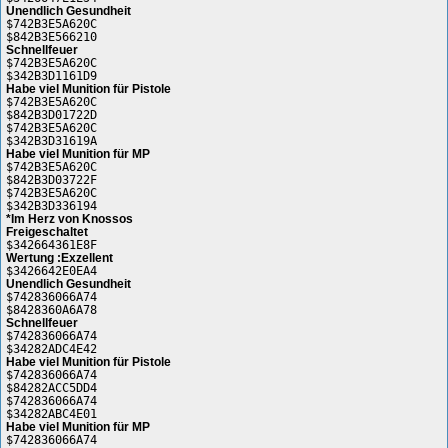
Unendlich Gesundheit
$742B3E5A620C
$842B3E566210
Schnellfeuer
$742B3E5A620C
$342B3D1161D9
Habe viel Munition für Pistole
$742B3E5A620C
$842B3D01722D
$742B3E5A620C
$342B3D31619A
Habe viel Munition für MP
$742B3E5A620C
$842B3D03722F
$742B3E5A620C
$342B3D336194
*Im Herz von Knossos
Freigeschaltet
$342664361E8F
Wertung :Exzellent
$3426642E0EA4
Unendlich Gesundheit
$742836066A74
$8428360A6A78
Schnellfeuer
$742836066A74
$34282ADC4E42
Habe viel Munition für Pistole
$742836066A74
$84282ACC5DD4
$742836066A74
$34282ABC4E01
Habe viel Munition für MP
$742836066A74