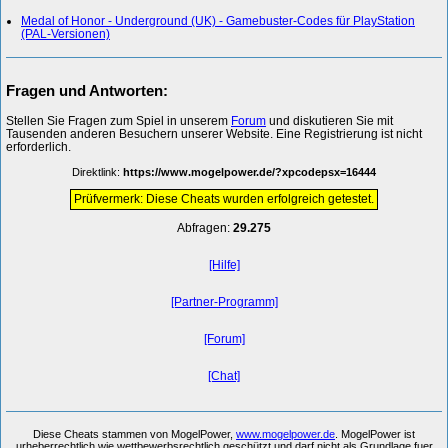
Medal of Honor - Underground (UK) - Gamebuster-Codes für PlayStation
(PAL-Versionen)
Fragen und Antworten:
Stellen Sie Fragen zum Spiel in unserem
Forum
und diskutieren Sie mit
Tausenden anderen Besuchern unserer Website. Eine Registrierung ist nicht
erforderlich.
Direktlink:
https://www.mogelpower.de/?xpcodepsx=16444
Prüfvermerk: Diese Cheats wurden erfolgreich getestet.
Abfragen:
29.275
[Hilfe]
[Partner-Programm]
[Forum]
[Chat]
Diese Cheats stammen von MogelPower,
www.mogelpower.de
. MogelPower ist
urheberrechtlich wie wettbewerbsrechtlich geschützt und darf nicht als Grundlage fuer