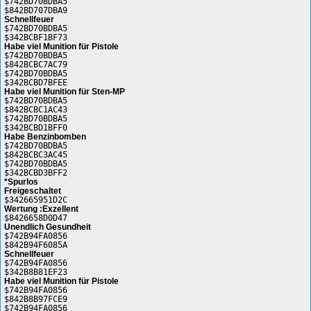
$742BD70BDBA5
$842BD707DBA9
Schnellfeuer
$742BD70BDBA5
$342BCBF1BF73
Habe viel Munition für Pistole
$742BD70BDBA5
$842BCBC7AC79
$742BD70BDBA5
$342BCBD7BFEE
Habe viel Munition für Sten-MP
$742BD70BDBA5
$842BCBC1AC43
$742BD70BDBA5
$342BCBD1BFF0
Habe Benzinbomben
$742BD70BDBA5
$842BCBC3AC45
$742BD70BDBA5
$342BCBD3BFF2
*Spurlos
Freigeschaltet
$342665951D2C
Wertung :Exzellent
$8426658D0D47
Unendlich Gesundheit
$742B94FA0856
$842B94F6085A
Schnellfeuer
$742B94FA0856
$342B8B81EF23
Habe viel Munition für Pistole
$742B94FA0856
$842B8B97FCE9
$742B94FA0856