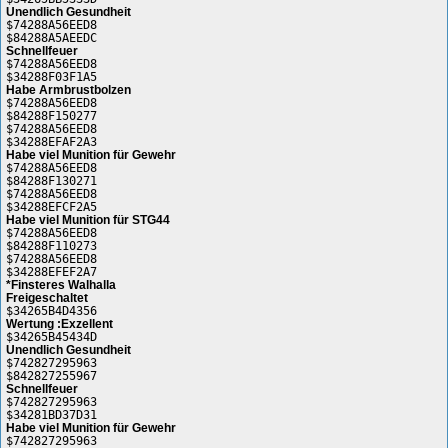
Unendlich Gesundheit
$74288A56EED8
$84288A5AEEDC
Schnellfeuer
$74288A56EED8
$34288F03F1A5
Habe Armbrustbolzen
$74288A56EED8
$84288F150277
$74288A56EED8
$34288EFAF2A3
Habe viel Munition für Gewehr
$74288A56EED8
$84288F130271
$74288A56EED8
$34288EFCF2A5
Habe viel Munition für STG44
$74288A56EED8
$84288F110273
$74288A56EED8
$34288EFEF2A7
*Finsteres Walhalla
Freigeschaltet
$34265B4D4356
Wertung :Exzellent
$34265B45434D
Unendlich Gesundheit
$742827295963
$842827255967
Schnellfeuer
$742827295963
$34281BD37D31
Habe viel Munition für Gewehr
$742827295963