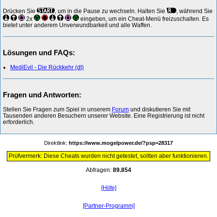
Drücken Sie
, um in die Pause zu wechseln. Halten Sie
, während Sie
2x
eingeben, um ein Cheat-Menü freizuschalten. Es
bietet unter anderem Unverwundbarkeit und alle Waffen.
Lösungen und FAQs:
MediEvil - Die Rückkehr (dt)
Fragen und Antworten:
Stellen Sie Fragen zum Spiel in unserem
Forum
und diskutieren Sie mit
Tausenden anderen Besuchern unserer Website. Eine Registrierung ist nicht
erforderlich.
Direktlink:
https://www.mogelpower.de/?psp=28317
Prüfvermerk: Diese Cheats wurden nicht getestet, sollten aber funktionieren.
Abfragen:
89.854
[Hilfe]
[Partner-Programm]