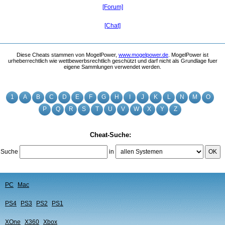
[Forum]
[Chat]
Diese Cheats stammen von MogelPower,
www.mogelpower.de
. MogelPower ist
urheberrechtlich wie wettbewerbsrechtlich geschützt und darf nicht als Grundlage fuer
eigene Sammlungen verwendet werden.
1
A
B
C
D
E
F
G
H
I
J
K
L
N
M
O
P
Q
R
S
T
U
V
W
X
Y
Z
Cheat-Suche:
Suche
in
OK
PC
Mac
PS4
PS3
PS2
PS1
XOne
X360
Xbox