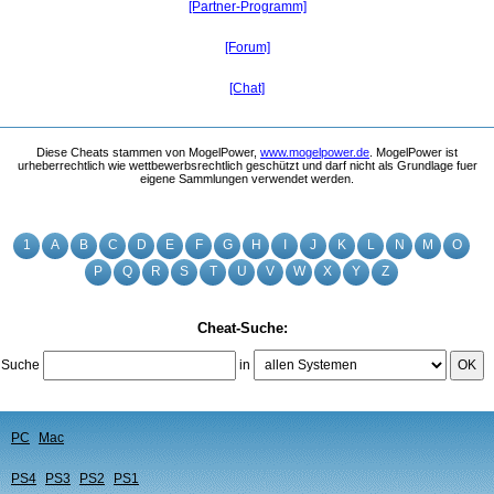
[Partner-Programm]
[Forum]
[Chat]
Diese Cheats stammen von MogelPower,
www.mogelpower.de
. MogelPower ist
urheberrechtlich wie wettbewerbsrechtlich geschützt und darf nicht als Grundlage fuer
eigene Sammlungen verwendet werden.
1
A
B
C
D
E
F
G
H
I
J
K
L
N
M
O
P
Q
R
S
T
U
V
W
X
Y
Z
Cheat-Suche:
Suche
in
OK
PC
Mac
PS4
PS3
PS2
PS1