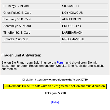
D.Energy SubCard
SIXGAME-O
GhostPulse2 B. Card
NGYNGIWCUS
Recovery 50 B. Card
AURIEFRUTS
SearchEye SubCard
PREOBCOPB
TimeBomb1 B. Card
LAREBARAON
Unlocker SubCard
NROSIMAMSTU
Fragen und Antworten:
Stellen Sie Fragen zum Spiel in unserem
Forum
und diskutieren Sie mit
Tausenden anderen Besuchern unserer Website. Eine Registrierung ist nicht
erforderlich.
Direktlink:
https://www.mogelpower.de/?nds=30719
Prüfvermerk: Diese Cheats wurden nicht getestet, sollten aber funktionieren.
Abfragen:
5.218
[Hilfe]