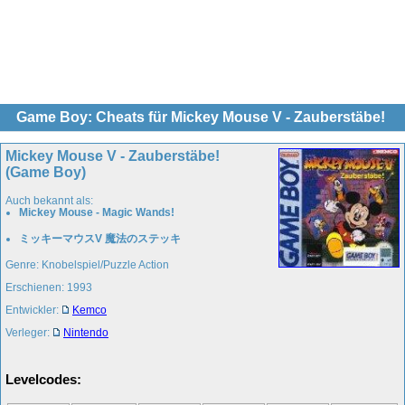
Game Boy: Cheats für Mickey Mouse V - Zauberstäbe!
Mickey Mouse V - Zauberstäbe!
(Game Boy)
Auch bekannt als:
Mickey Mouse - Magic Wands!
ミッキーマウスV 魔法のステッキ
Genre: Knobelspiel/Puzzle Action
Erschienen: 1993
Entwickler:
Kemco
Verleger:
Nintendo
Levelcodes: