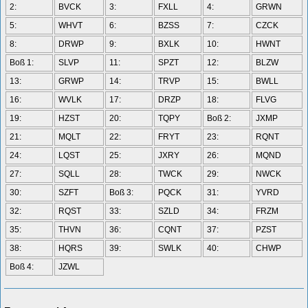
2:
BVCK
3:
FXLL
4:
GRWN
5:
WHVT
6:
BZSS
7:
CZCK
8:
DRWP
9:
BXLK
10:
HWNT
Boß 1:
SLVP
11:
SPZT
12:
BLZW
13:
GRWP
14:
TRVP
15:
BWLL
16:
WVLK
17:
DRZP
18:
FLVG
19:
HZST
20:
TQPY
Boß 2:
JXMP
21:
MQLT
22:
FRYT
23:
RQNT
24:
LQST
25:
JXRY
26:
MQND
27:
SQLL
28:
TWCK
29:
NWCK
30:
SZFT
Boß 3:
PQCK
31:
YVRD
32:
RQST
33:
SZLD
34:
FRZM
35:
THVN
36:
CQNT
37:
PZST
38:
HQRS
39:
SWLK
40:
CHWP
Boß 4:
JZWL