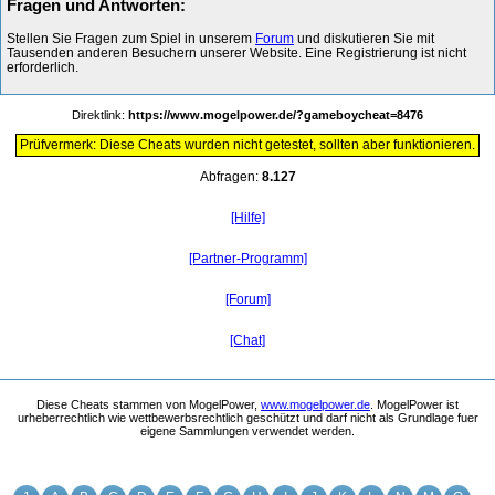
Fragen und Antworten:
Stellen Sie Fragen zum Spiel in unserem
Forum
und diskutieren Sie mit
Tausenden anderen Besuchern unserer Website. Eine Registrierung ist nicht
erforderlich.
Direktlink:
https://www.mogelpower.de/?gameboycheat=8476
Prüfvermerk: Diese Cheats wurden nicht getestet, sollten aber funktionieren.
Abfragen:
8.127
[Hilfe]
[Partner-Programm]
[Forum]
[Chat]
Diese Cheats stammen von MogelPower,
www.mogelpower.de
. MogelPower ist
urheberrechtlich wie wettbewerbsrechtlich geschützt und darf nicht als Grundlage fuer
eigene Sammlungen verwendet werden.