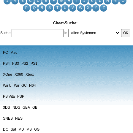
1
A
B
C
D
E
F
G
H
I
J
K
L
N
M
O
P
Q
R
S
T
U
V
W
X
Y
Z
Cheat-Suche:
Suche
in
OK
PC
Mac
PS4
PS3
PS2
PS1
XOne
X360
Xbox
Wii U
Wii
GC
N64
PS Vita
PSP
3DS
NDS
GBA
GB
SNES
NES
DC
Sat
MD
MS
GG