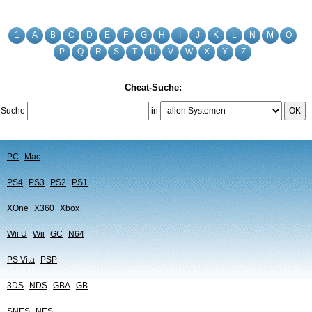
1
A
B
C
D
E
F
G
H
I
J
K
L
N
M
O
P
Q
R
S
T
U
V
W
X
Y
Z
Cheat-Suche:
Suche
in
OK
PC
Mac
PS4
PS3
PS2
PS1
XOne
X360
Xbox
Wii U
Wii
GC
N64
PS Vita
PSP
3DS
NDS
GBA
GB
SNES
NES