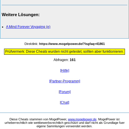
Weitere Lösungen:
A Mind Forever Voyaging (e)
Direktlink:
https://www.mogelpower.de/?lsgfaq=41861
Prüfvermerk: Diese Cheats wurden nicht getestet, sollten aber funktionieren.
Abfragen:
161
[Hilfe]
[Partner-Programm]
[Forum]
[Chat]
Diese Cheats stammen von MogelPower,
www.mogelpower.de
. MogelPower ist
urheberrechtlich wie wettbewerbsrechtlich geschützt und darf nicht als Grundlage fuer
eigene Sammlungen verwendet werden.