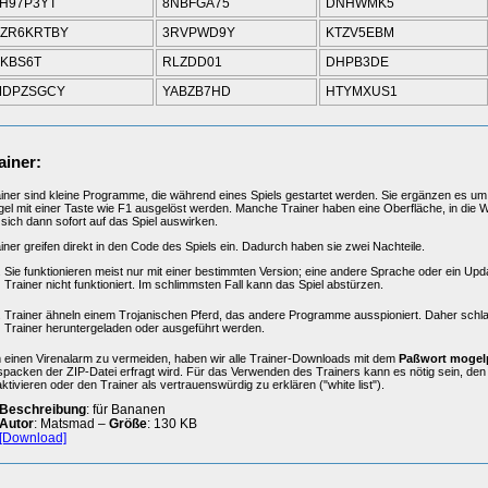
H97P3YT
8NBFGA75
DNHWMK5
ZR6KRTBY
3RVPWD9Y
KTZV5EBM
KBS6T
RLZDD01
DHPB3DE
MDPZSGCY
YABZB7HD
HTYMXUS1
ainer:
iner sind kleine Programme, die während eines Spiels gestartet werden. Sie ergänzen es um 
el mit einer Taste wie F1 ausgelöst werden. Manche Trainer haben eine Oberfläche, in die 
 sich dann sofort auf das Spiel auswirken.
iner greifen direkt in den Code des Spiels ein. Dadurch haben sie zwei Nachteile.
Sie funktionieren meist nur mit einer bestimmten Version; eine andere Sprache oder ein Upd
Trainer nicht funktioniert. Im schlimmsten Fall kann das Spiel abstürzen.
Trainer ähneln einem Trojanischen Pferd, das andere Programme ausspioniert. Daher schl
Trainer heruntergeladen oder ausgeführt werden.
einen Virenalarm zu vermeiden, haben wir alle Trainer-Downloads mit dem
Paßwort mogel
packen der ZIP-Datei erfragt wird. Für das Verwenden des Trainers kann es nötig sein, de
ktivieren oder den Trainer als vertrauenswürdig zu erklären ("white list").
Beschreibung
: für Bananen
Autor
: Matsmad –
Größe
: 130 KB
[Download]