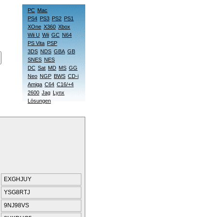
PC
Mac
PS4
PS3
PS2
PS1
XOne
X360
Xbox
Wii U
Wii
GC
N64
PS Vita
PSP
3DS
NDS
GBA
GB
SNES
NES
DC
Sat
MD
MS
GG
Neo
NGP
BWS
CD-i
Amiga
C64
C16/+4
2600
Jag
Lynx
Lösungen
EXGHJUY
YSG8RTJ
9NJ98VS