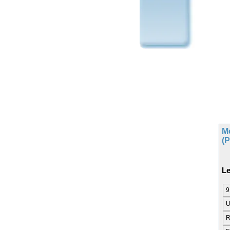
M
(
Le
9