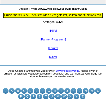
Direktlink:
https://www.mogelpower.de/?xbox360=32883
Prüfvermerk: Diese Cheats wurden nicht getestet, sollten aber funktionieren.
Abfragen:
4.426
[Hilfe]
[Partner-Programm]
[Forum]
[Chat]
Diese Cheats stammen von MogelPower,
www.mogelpower.de
. MogelPower ist
urheberrechtlich wie wettbewerbsrechtlich geschützt und darf nicht als Grundlage fuer
eigene Sammlungen verwendet werden.
1
A
B
C
D
E
F
G
H
I
J
K
L
N
M
O
P
Q
R
S
T
U
V
W
X
Y
Z