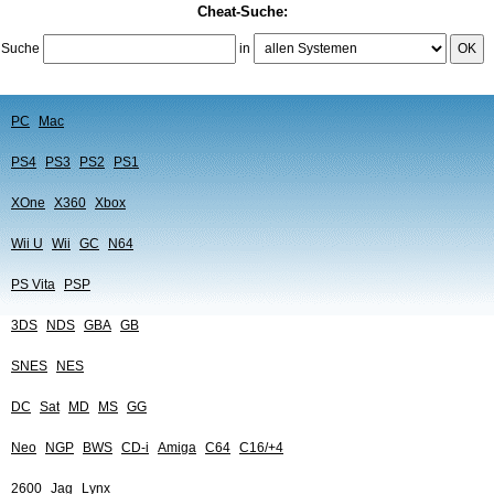
Cheat-Suche:
Suche
in
OK
PC
Mac
PS4
PS3
PS2
PS1
XOne
X360
Xbox
Wii U
Wii
GC
N64
PS Vita
PSP
3DS
NDS
GBA
GB
SNES
NES
DC
Sat
MD
MS
GG
Neo
NGP
BWS
CD-i
Amiga
C64
C16/+4
2600
Jag
Lynx