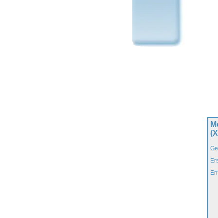
Mo
(
Ge
Er
En