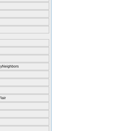
yNeighbors
lair