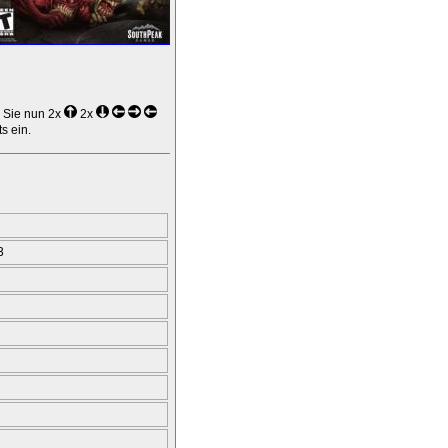
 Sie nun 2x
2x
s ein.
3