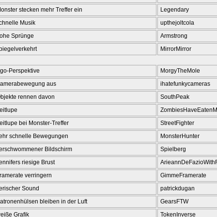
onster stecken mehr Treffer ein
Legendary
chnelle Musik
upthejoltcola
ohe Sprünge
Armstrong
piegelverkehrt
MirrorMirror
go-Perspektive
MorgyTheMole
amerabewegung aus
ihatefunkycameras
bjekte rennen davon
SouthPeak
eitlupe
ZombiesHaveEatenM
eitlupe bei Monster-Treffer
StreetFighter
ehr schnelle Bewegungen
MonsterHunter
erschwommener Bildschirm
Spielberg
ennifers riesige Brust
ArieannDeFazioWithF
ramerate verringern
GimmeFramerate
ierischer Sound
patrickdugan
atronenhülsen bleiben in der Luft
GearsFTW
eiße Grafik
TokenInverse