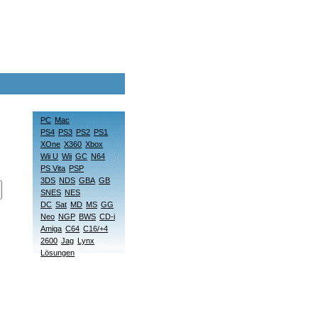
PC
Mac
PS4
PS3
PS2
PS1
XOne
X360
Xbox
Wii U
Wii
GC
N64
PS Vita
PSP
3DS
NDS
GBA
GB
SNES
NES
DC
Sat
MD
MS
GG
Neo
NGP
BWS
CD-i
Amiga
C64
C16/+4
2600
Jag
Lynx
Lösungen