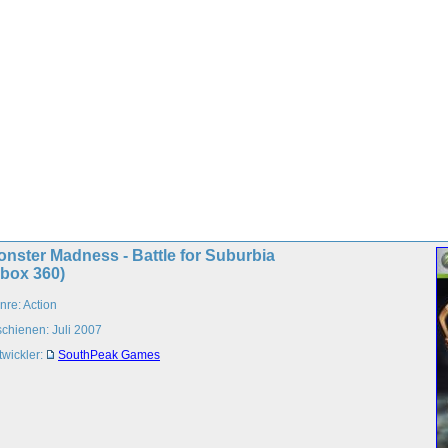
nster Madness - Battle for Suburbia
Xbox 360)
nre: Action
schienen: Juli 2007
twickler:
SouthPeak Games