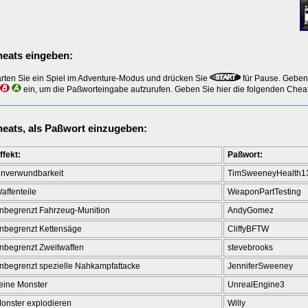
eats eingeben:
arten Sie ein Spiel im Adventure-Modus und drücken Sie
für Pause. Geben
ein, um die Paßworteingabe aufzurufen. Geben Sie hier die folgenden Cheat
eats, als Paßwort einzugeben:
ffekt:
Paßwort:
nverwundbarkeit
TimSweeneyHealth1
affenteile
WeaponPartTesting
nbegrenzt Fahrzeug-Munition
AndyGomez
nbegrenzt Kettensäge
CliffyBFTW
nbegrenzt Zweitwaffen
stevebrooks
nbegrenzt spezielle Nahkampfattacke
JenniferSweeney
eine Monster
UnrealEngine3
onster explodieren
Willy