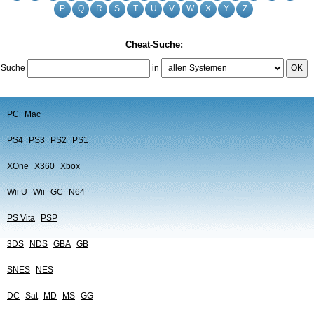
P
Q
R
S
T
U
V
W
X
Y
Z
Cheat-Suche:
Suche
in
OK
PC
Mac
PS4
PS3
PS2
PS1
XOne
X360
Xbox
Wii U
Wii
GC
N64
PS Vita
PSP
3DS
NDS
GBA
GB
SNES
NES
DC
Sat
MD
MS
GG