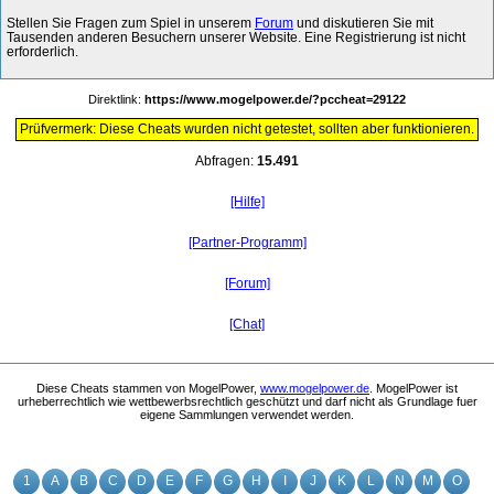
Stellen Sie Fragen zum Spiel in unserem
Forum
und diskutieren Sie mit
Tausenden anderen Besuchern unserer Website. Eine Registrierung ist nicht
erforderlich.
Direktlink:
https://www.mogelpower.de/?pccheat=29122
Prüfvermerk: Diese Cheats wurden nicht getestet, sollten aber funktionieren.
Abfragen:
15.491
[Hilfe]
[Partner-Programm]
[Forum]
[Chat]
Diese Cheats stammen von MogelPower,
www.mogelpower.de
. MogelPower ist
urheberrechtlich wie wettbewerbsrechtlich geschützt und darf nicht als Grundlage fuer
eigene Sammlungen verwendet werden.
1
A
B
C
D
E
F
G
H
I
J
K
L
N
M
O