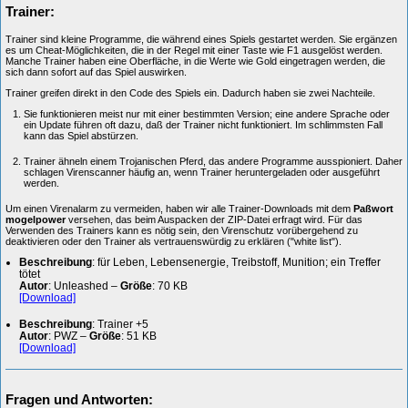
Trainer:
Trainer sind kleine Programme, die während eines Spiels gestartet werden. Sie ergänzen
es um Cheat-Möglichkeiten, die in der Regel mit einer Taste wie F1 ausgelöst werden.
Manche Trainer haben eine Oberfläche, in die Werte wie Gold eingetragen werden, die
sich dann sofort auf das Spiel auswirken.
Trainer greifen direkt in den Code des Spiels ein. Dadurch haben sie zwei Nachteile.
Sie funktionieren meist nur mit einer bestimmten Version; eine andere Sprache oder
ein Update führen oft dazu, daß der Trainer nicht funktioniert. Im schlimmsten Fall
kann das Spiel abstürzen.
Trainer ähneln einem Trojanischen Pferd, das andere Programme ausspioniert. Daher
schlagen Virenscanner häufig an, wenn Trainer heruntergeladen oder ausgeführt
werden.
Um einen Virenalarm zu vermeiden, haben wir alle Trainer-Downloads mit dem
Paßwort
mogelpower
versehen, das beim Auspacken der ZIP-Datei erfragt wird. Für das
Verwenden des Trainers kann es nötig sein, den Virenschutz vorübergehend zu
deaktivieren oder den Trainer als vertrauenswürdig zu erklären ("white list").
Beschreibung
: für Leben, Lebensenergie, Treibstoff, Munition; ein Treffer
tötet
Autor
: Unleashed –
Größe
: 70 KB
[Download]
Beschreibung
: Trainer +5
Autor
: PWZ –
Größe
: 51 KB
[Download]
Fragen und Antworten: