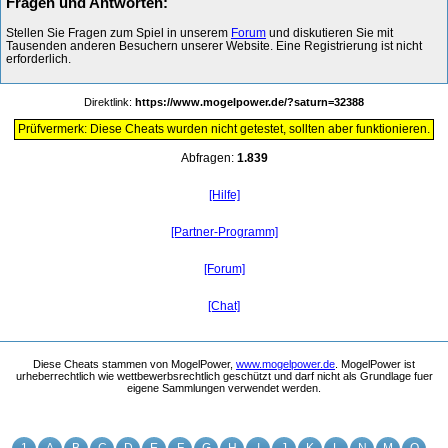
Fragen und Antworten:
Stellen Sie Fragen zum Spiel in unserem
Forum
und diskutieren Sie mit
Tausenden anderen Besuchern unserer Website. Eine Registrierung ist nicht
erforderlich.
Direktlink:
https://www.mogelpower.de/?saturn=32388
Prüfvermerk: Diese Cheats wurden nicht getestet, sollten aber funktionieren.
Abfragen:
1.839
[Hilfe]
[Partner-Programm]
[Forum]
[Chat]
Diese Cheats stammen von MogelPower,
www.mogelpower.de
. MogelPower ist
urheberrechtlich wie wettbewerbsrechtlich geschützt und darf nicht als Grundlage fuer
eigene Sammlungen verwendet werden.