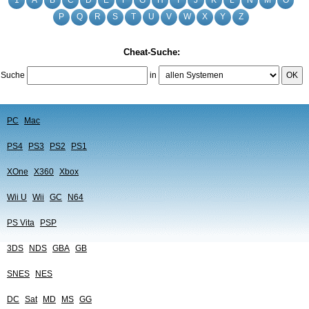
1
A
B
C
D
E
F
G
H
I
J
K
L
N
M
O
P
Q
R
S
T
U
V
W
X
Y
Z
Cheat-Suche:
Suche
in
OK
PC
Mac
PS4
PS3
PS2
PS1
XOne
X360
Xbox
Wii U
Wii
GC
N64
PS Vita
PSP
3DS
NDS
GBA
GB
SNES
NES
DC
Sat
MD
MS
GG