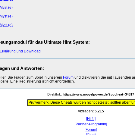
Myst (e)
Myst (e)
Myst (e)
sungsmodul für das Ultimate Hint System:
Erklärung und Download
agen und Antworten:
ellen Sie Fragen zum Spiel in unserem
Forum
und diskutieren Sie mit Tausenden 
site. Eine Registrierung ist nicht erforderlich.
Direktlink:
https://www.mogelpower.de/?pccheat=34817
Prüfvermerk: Diese Cheats wurden nicht getestet, sollten aber fun
Abfragen:
5.215
[Hilfe]
[Partner-Programm]
[Forum]