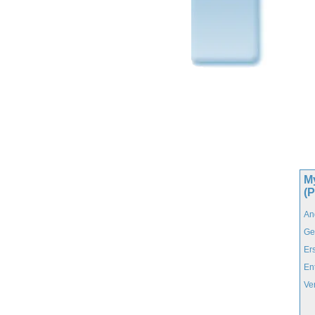
M
(
An
Ge
Er
En
Ve