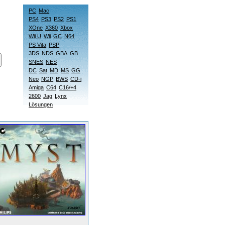
PC
Mac
PS4
PS3
PS2
PS1
XOne
X360
Xbox
Wii U
Wii
GC
N64
PS Vita
PSP
3DS
NDS
GBA
GB
SNES
NES
DC
Sat
MD
MS
GG
Neo
NGP
BWS
CD-i
Amiga
C64
C16/+4
2600
Jag
Lynx
Lösungen