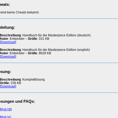
eats:
 sind keine Cheats bekannt.
leitung:
Beschreibung
: Handbuch für die Masterpiece Edition (deutsch)
Autor
: Entwickler –
Größe
: 331 KB
[Download]
Beschreibung
: Handbuch für die Masterpiece Edition (english)
Autor
: Entwickler –
Größe
: 8828 KB
[Download]
ösung:
Beschreibung
: Komplettlösung
Größe
: 158 KB
[Download]
ösungen und FAQs:
Myst (dt)
Myst (e)