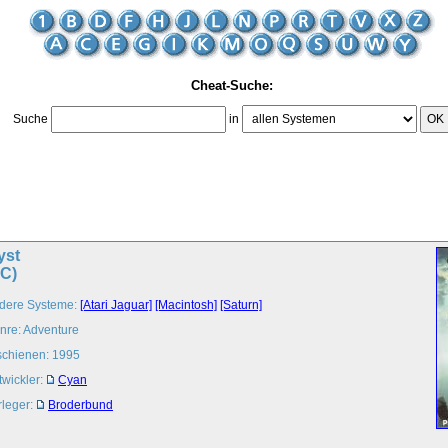
Cheat-Suche:
Suche
in
OK
yst
PC)
dere Systeme:
[Atari Jaguar]
[Macintosh]
[Saturn]
nre: Adventure
schienen: 1995
twickler:
Cyan
rleger:
Broderbund