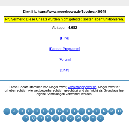
Direktlink:
https://www.mogelpower.de/?pccheat=39348
Prüfvermerk: Diese Cheats wurden nicht getestet, sollten aber funktionieren.
Abfragen:
4.682
[Hilfe]
[Partner-Programm]
[Forum]
[Chat]
Diese Cheats stammen von MogelPower,
www.mogelpower.de
. MogelPower ist
urheberrechtlich wie wettbewerbsrechtlich geschützt und darf nicht als Grundlage fuer
eigene Sammlungen verwendet werden.
1
A
B
C
D
E
F
G
H
I
J
K
L
N
M
O
P
Q
R
S
T
U
V
W
X
Y
Z