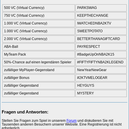
500 VC (Virtual Currency)
PARKSWAG
750 VC (Virtual Currency)
KEEPTHECHANGE
1.000 VC (Virtual Currency)
IWATCHEDNBA2KTV
1.000 VC (Virtual Currency)
SWEETPOTATO
2.000 VC (Virtual Currency)
BETTERTHANAGIFTCARD
ABA-Ball
PAYRESPECT
MyTeam Pack
#BadgeUpOnNBA2K15
50%-Chance auf einen legendären Spieler
#FIFTYFIFTYNBA2KLEGEND
zufälliger MyPlayer-Gegenstand
NewYearNewGear
zufälliger Bonus
#2KTVMELOGEAR
zufälliger Gegenstand
HEYGUYS
zufälliger Gegenstand
MYSTERY
Fragen und Antworten:
Stellen Sie Fragen zum Spiel in unserem
Forum
und diskutieren Sie mit
Tausenden anderen Besuchern unserer Website. Eine Registrierung ist nicht
erforderlich.