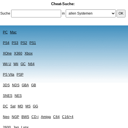
Cheat-Suche:
Suche
in
OK
PC
Mac
PS4
PS3
PS2
PS1
XOne
X360
Xbox
Wii U
Wii
GC
N64
PS Vita
PSP
3DS
NDS
GBA
GB
SNES
NES
DC
Sat
MD
MS
GG
Neo
NGP
BWS
CD-i
Amiga
C64
C16/+4
2600
Jag
Lynx