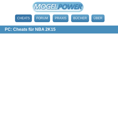
CHEATS
FORUM
PRAXIS
BÜCHER
ÜBER
PC: Cheats für NBA 2K15