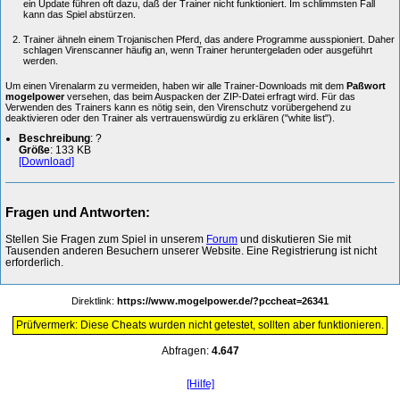
ein Update führen oft dazu, daß der Trainer nicht funktioniert. Im schlimmsten Fall
kann das Spiel abstürzen.
Trainer ähneln einem Trojanischen Pferd, das andere Programme ausspioniert. Daher
schlagen Virenscanner häufig an, wenn Trainer heruntergeladen oder ausgeführt
werden.
Um einen Virenalarm zu vermeiden, haben wir alle Trainer-Downloads mit dem
Paßwort
mogelpower
versehen, das beim Auspacken der ZIP-Datei erfragt wird. Für das
Verwenden des Trainers kann es nötig sein, den Virenschutz vorübergehend zu
deaktivieren oder den Trainer als vertrauenswürdig zu erklären ("white list").
Beschreibung
: ?
Größe
: 133 KB
[Download]
Fragen und Antworten:
Stellen Sie Fragen zum Spiel in unserem
Forum
und diskutieren Sie mit
Tausenden anderen Besuchern unserer Website. Eine Registrierung ist nicht
erforderlich.
Direktlink:
https://www.mogelpower.de/?pccheat=26341
Prüfvermerk: Diese Cheats wurden nicht getestet, sollten aber funktionieren.
Abfragen:
4.647
[Hilfe]