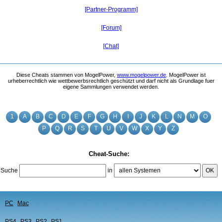
[Partner-Programm]
[Forum]
[Chat]
Diese Cheats stammen von MogelPower,
www.mogelpower.de
. MogelPower ist
urheberrechtlich wie wettbewerbsrechtlich geschützt und darf nicht als Grundlage fuer
eigene Sammlungen verwendet werden.
1
A
B
C
D
E
F
G
H
I
J
K
L
N
M
O
P
Q
R
S
T
U
V
W
X
Y
Z
Cheat-Suche:
Suche
in
OK
PC
Mac
PS4
PS3
PS2
PS1