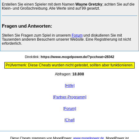
Erstellen Sie einen Spieler mit dem Namen
Wayne Gretzky
; achten Sie auf die
Klein- und Großschreibung. Alle Werte sind auf 99 gesetzt.
Fragen und Antworten:
Stellen Sie Fragen zum Spiel in unserem
Forum
und diskutieren Sie mit
Tausenden anderen Besuchern unserer Website. Eine Registrierung ist nicht
erforderlich.
Direktlink:
https://www.mogelpower.de/?pccheat=28342
Prüfvermerk: Diese Cheats wurden nicht getestet, sollten aber funktionieren.
Abfragen:
18.808
[Hilfe]
[Partner-Programm]
[Forum]
[Chat]
Diese Cheats stammen von MogelPower,
www.mogelpower.de
. MogelPower ist