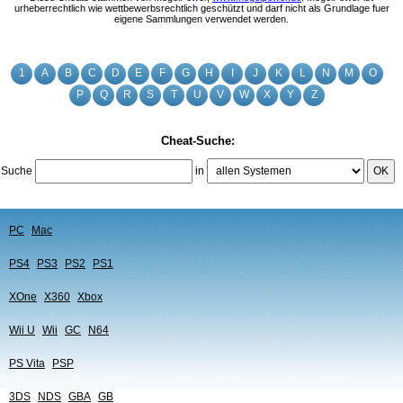
urheberrechtlich wie wettbewerbsrechtlich geschützt und darf nicht als Grundlage fuer
eigene Sammlungen verwendet werden.
1
A
B
C
D
E
F
G
H
I
J
K
L
N
M
O
P
Q
R
S
T
U
V
W
X
Y
Z
Cheat-Suche:
Suche
in
OK
PC
Mac
PS4
PS3
PS2
PS1
XOne
X360
Xbox
Wii U
Wii
GC
N64
PS Vita
PSP
3DS
NDS
GBA
GB