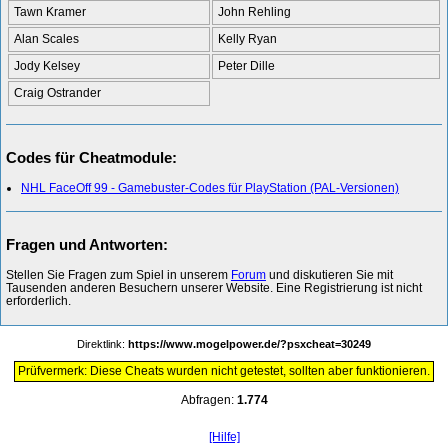
Tawn Kramer
John Rehling
Alan Scales
Kelly Ryan
Jody Kelsey
Peter Dille
Craig Ostrander
Codes für Cheatmodule:
NHL FaceOff 99 - Gamebuster-Codes für PlayStation (PAL-Versionen)
Fragen und Antworten:
Stellen Sie Fragen zum Spiel in unserem
Forum
und diskutieren Sie mit
Tausenden anderen Besuchern unserer Website. Eine Registrierung ist nicht
erforderlich.
Direktlink:
https://www.mogelpower.de/?psxcheat=30249
Prüfvermerk: Diese Cheats wurden nicht getestet, sollten aber funktionieren.
Abfragen:
1.774
[Hilfe]