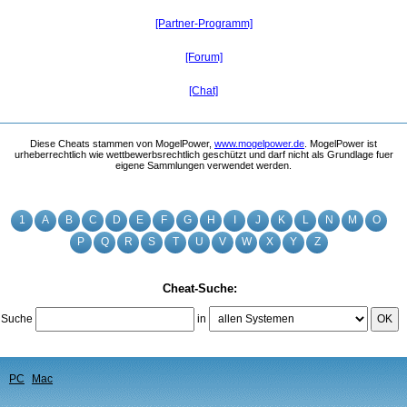
[Partner-Programm]
[Forum]
[Chat]
Diese Cheats stammen von MogelPower,
www.mogelpower.de
. MogelPower ist
urheberrechtlich wie wettbewerbsrechtlich geschützt und darf nicht als Grundlage fuer
eigene Sammlungen verwendet werden.
1
A
B
C
D
E
F
G
H
I
J
K
L
N
M
O
P
Q
R
S
T
U
V
W
X
Y
Z
Cheat-Suche:
Suche
in
OK
PC
Mac