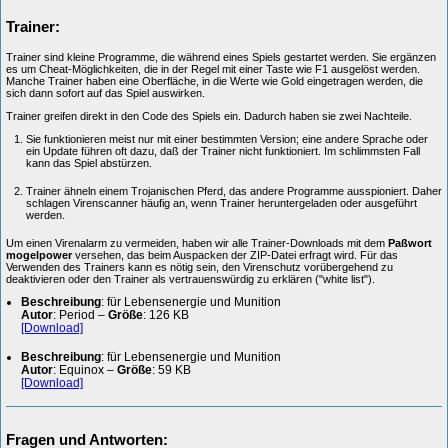
Trainer:
Trainer sind kleine Programme, die während eines Spiels gestartet werden. Sie ergänzen
es um Cheat-Möglichkeiten, die in der Regel mit einer Taste wie F1 ausgelöst werden.
Manche Trainer haben eine Oberfläche, in die Werte wie Gold eingetragen werden, die
sich dann sofort auf das Spiel auswirken.
Trainer greifen direkt in den Code des Spiels ein. Dadurch haben sie zwei Nachteile.
Sie funktionieren meist nur mit einer bestimmten Version; eine andere Sprache oder
ein Update führen oft dazu, daß der Trainer nicht funktioniert. Im schlimmsten Fall
kann das Spiel abstürzen.
Trainer ähneln einem Trojanischen Pferd, das andere Programme ausspioniert. Daher
schlagen Virenscanner häufig an, wenn Trainer heruntergeladen oder ausgeführt
werden.
Um einen Virenalarm zu vermeiden, haben wir alle Trainer-Downloads mit dem
Paßwort
mogelpower
versehen, das beim Auspacken der ZIP-Datei erfragt wird. Für das
Verwenden des Trainers kann es nötig sein, den Virenschutz vorübergehend zu
deaktivieren oder den Trainer als vertrauenswürdig zu erklären ("white list").
Beschreibung
: für Lebensenergie und Munition
Autor
: Period –
Größe
: 126 KB
[Download]
Beschreibung
: für Lebensenergie und Munition
Autor
: Equinox –
Größe
: 59 KB
[Download]
Fragen und Antworten: