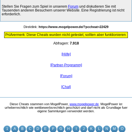
Stellen Sie Fragen zum Spiel in unserem
Forum
und diskutieren Sie mit
Tausenden anderen Besuchern unserer Website. Eine Registrierung ist nicht
erforderlich.
Direktlink:
https://www.mogelpower.de/?pccheat=22429
Prüfvermerk: Diese Cheats wurden nicht getestet, sollten aber funktionieren.
Abfragen:
7.918
[Hilfe]
[Partner-Programm]
[Forum]
[Chat]
Diese Cheats stammen von MogelPower,
www.mogelpower.de
. MogelPower ist
urheberrechtlich wie wettbewerbsrechtlich geschützt und darf nicht als Grundlage fuer
eigene Sammlungen verwendet werden.
1
A
B
C
D
E
F
G
H
I
J
K
L
N
M
O