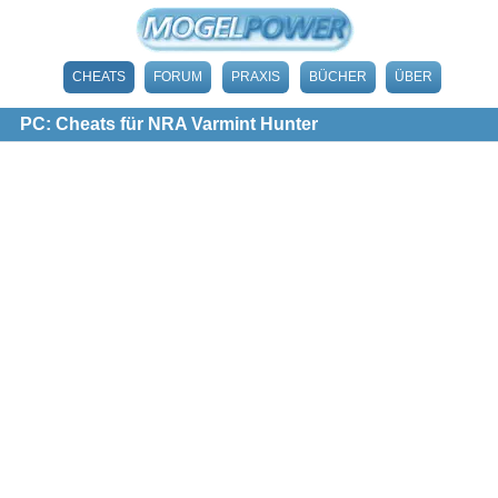
CHEATS
FORUM
PRAXIS
BÜCHER
ÜBER
PC: Cheats für NRA Varmint Hunter