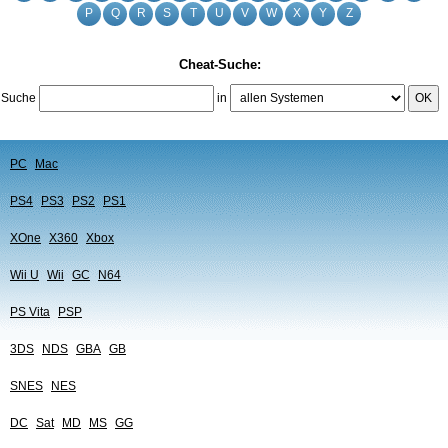
P
Q
R
S
T
U
V
W
X
Y
Z
Cheat-Suche:
Suche
in
OK
PC
Mac
PS4
PS3
PS2
PS1
XOne
X360
Xbox
Wii U
Wii
GC
N64
PS Vita
PSP
3DS
NDS
GBA
GB
SNES
NES
DC
Sat
MD
MS
GG