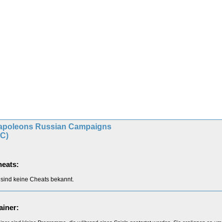
apoleons Russian Campaigns
PC)
eats:
 sind keine Cheats bekannt.
ainer: