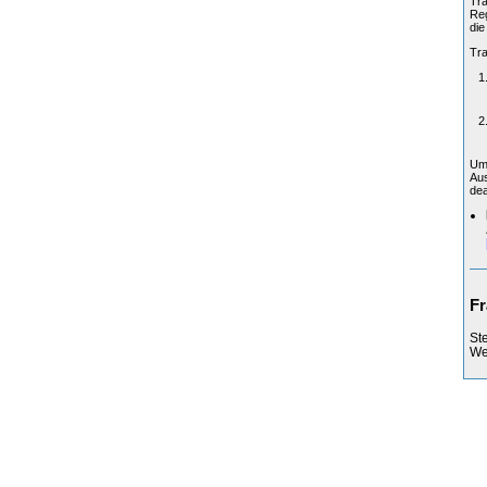
Tra
Reg
die
Tra
Um 
Aus
dea
Fr
St
Web