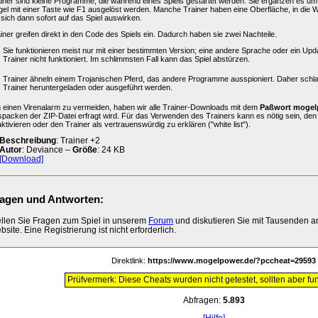
iner sind kleine Programme, die während eines Spiels gestartet werden. Sie ergänzen es um 
el mit einer Taste wie F1 ausgelöst werden. Manche Trainer haben eine Oberfläche, in die 
 sich dann sofort auf das Spiel auswirken.
iner greifen direkt in den Code des Spiels ein. Dadurch haben sie zwei Nachteile.
Sie funktionieren meist nur mit einer bestimmten Version; eine andere Sprache oder ein Upd
Trainer nicht funktioniert. Im schlimmsten Fall kann das Spiel abstürzen.
Trainer ähneln einem Trojanischen Pferd, das andere Programme ausspioniert. Daher schl
Trainer heruntergeladen oder ausgeführt werden.
einen Virenalarm zu vermeiden, haben wir alle Trainer-Downloads mit dem
Paßwort mogel
packen der ZIP-Datei erfragt wird. Für das Verwenden des Trainers kann es nötig sein, de
ktivieren oder den Trainer als vertrauenswürdig zu erklären ("white list").
Beschreibung
: Trainer +2
Autor
: Deviance –
Größe
: 24 KB
[Download]
agen und Antworten:
ellen Sie Fragen zum Spiel in unserem
Forum
und diskutieren Sie mit Tausenden 
site. Eine Registrierung ist nicht erforderlich.
Direktlink:
https://www.mogelpower.de/?pccheat=29593
Prüfvermerk: Diese Cheats wurden nicht getestet, sollten aber fun
Abfragen:
5.893