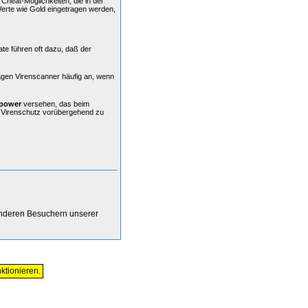
Cheat-Möglichkeiten, die in der
Werte wie Gold eingetragen werden,
ate führen oft dazu, daß der
agen Virenscanner häufig an, wenn
power
versehen, das beim
n Virenschutz vorübergehend zu
anderen Besuchern unserer
ktionieren.