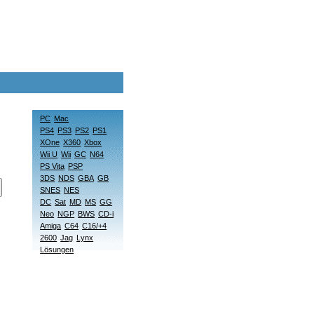
PC
Mac
PS4
PS3
PS2
PS1
XOne
X360
Xbox
Wii U
Wii
GC
N64
PS Vita
PSP
3DS
NDS
GBA
GB
SNES
NES
DC
Sat
MD
MS
GG
Neo
NGP
BWS
CD-i
Amiga
C64
C16/+4
2600
Jag
Lynx
Lösungen