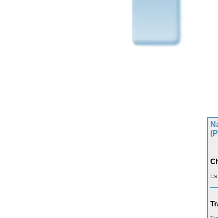
N
(
Ch
Es
Tr