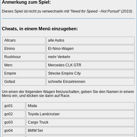
Anmerkung zum Spiel:
Dieses Spiel ist nicht zu verwechseln mit
"Need for Speed - Hot Pursuit" (2010)
.
Cheats, in einem Menü einzugeben:
Allcars
alle Autos
Elnino
El-Nino-Wagen
Rushhour
mehr Verkehr
Merc
Mercedes CLK GTR
Empire
Strecke Empire City
Gofast
schnelle Einzelrennen
Um einen der folgenden Wagen freizuschalten, geben Sie den Namen in einem
Menü ein, und klicken sie dann auf Race.
go01
Miata
go02
Toyota Landcruiser
go03
Cargo Truck
go04
BMW 5er