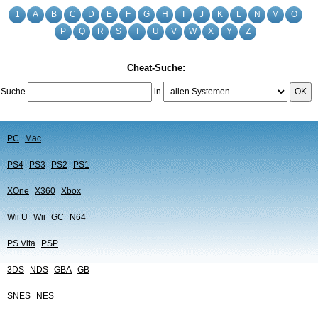
1
A
B
C
D
E
F
G
H
I
J
K
L
N
M
O
P
Q
R
S
T
U
V
W
X
Y
Z
Cheat-Suche:
Suche
in
OK
PC
Mac
PS4
PS3
PS2
PS1
XOne
X360
Xbox
Wii U
Wii
GC
N64
PS Vita
PSP
3DS
NDS
GBA
GB
SNES
NES