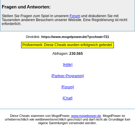
Fragen und Antworten:
Stellen Sie Fragen zum Spiel in unserem
Forum
und diskutieren Sie mit
Tausenden anderen Besuchern unserer Website. Eine Registrierung ist nicht
erforderlich.
Direktlink:
https://www.mogelpower.de/?pccheat=721
Prüfvermerk: Diese Cheats wurden erfolgreich getestet.
Abfragen:
230.565
[Hilfe]
[Partner-Programm]
[Forum]
[Chat]
Diese Cheats stammen von MogelPower,
www.mogelpower.de
. MogelPower ist
urheberrechtlich wie wettbewerbsrechtlich geschützt und darf nicht als Grundlage fuer
eigene Sammlungen verwendet werden.