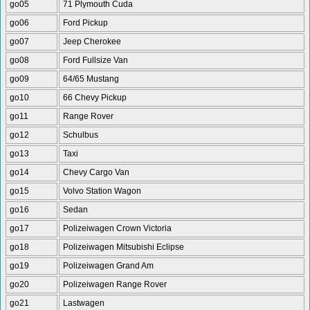
go05
71 Plymouth Cuda
go06
Ford Pickup
go07
Jeep Cherokee
go08
Ford Fullsize Van
go09
64/65 Mustang
go10
66 Chevy Pickup
go11
Range Rover
go12
Schulbus
go13
Taxi
go14
Chevy Cargo Van
go15
Volvo Station Wagon
go16
Sedan
go17
Polizeiwagen Crown Victoria
go18
Polizeiwagen Mitsubishi Eclipse
go19
Polizeiwagen Grand Am
go20
Polizeiwagen Range Rover
go21
Lastwagen