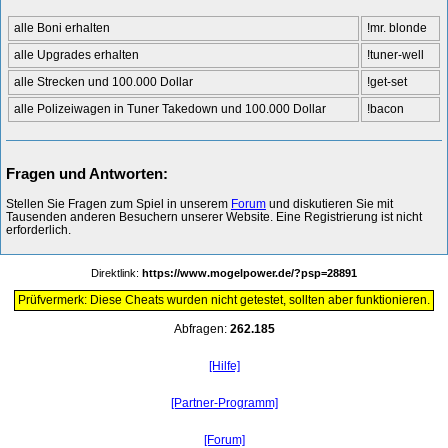
alle Boni erhalten
!mr. blonde
alle Upgrades erhalten
!tuner-well
alle Strecken und 100.000 Dollar
!get-set
alle Polizeiwagen in Tuner Takedown und 100.000 Dollar
!bacon
Fragen und Antworten:
Stellen Sie Fragen zum Spiel in unserem
Forum
und diskutieren Sie mit
Tausenden anderen Besuchern unserer Website. Eine Registrierung ist nicht
erforderlich.
Direktlink:
https://www.mogelpower.de/?psp=28891
Prüfvermerk: Diese Cheats wurden nicht getestet, sollten aber funktionieren.
Abfragen:
262.185
[Hilfe]
[Partner-Programm]
[Forum]