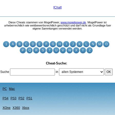
[Chat]
Diese Cheats stammen von MogelPower,
www.mogelpower.de
. MogelPower ist
urheberrechtlich wie wettbewerbsrechtlich geschützt und darf nicht als Grundlage fuer
eigene Sammlungen verwendet werden.
1
A
B
C
D
E
F
G
H
I
J
K
L
N
M
O
P
Q
R
S
T
U
V
W
X
Y
Z
Cheat-Suche:
Suche
in
OK
PC
Mac
PS4
PS3
PS2
PS1
XOne
X360
Xbox