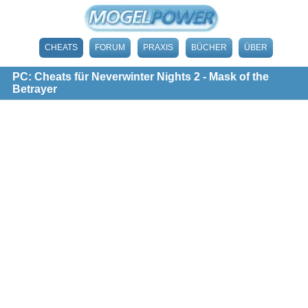
CHEATS
FORUM
PRAXIS
BÜCHER
ÜBER
PC: Cheats für Neverwinter Nights 2 - Mask of the
Betrayer