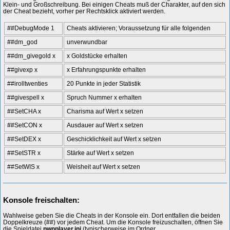
Klein- und Großschreibung. Bei einigen Cheats muß der Charakter, auf den sich
der Cheat bezieht, vorher per Rechtsklick aktiviert werden.
##DebugMode 1
Cheats aktivieren; Voraussetzung für alle folgenden
##dm_god
unverwundbar
##dm_givegold x
x Goldstücke erhalten
##givexp x
x Erfahrungspunkte erhalten
##irolltwenties
20 Punkte in jeder Statistik
##givespell x
Spruch Nummer x erhalten
##SetCHA x
Charisma auf Wert x setzen
##SetCON x
Ausdauer auf Wert x setzen
##SetDEX x
Geschicklichkeit auf Wert x setzen
##SetSTR x
Stärke auf Wert x setzen
##SetWIS x
Weisheit auf Wert x setzen
Konsole freischalten:
Wahlweise geben Sie die Cheats in der Konsole ein. Dort entfallen die beiden
Doppelkreuze (##) vor jedem Cheat. Um die Konsole freizuschalten, öffnen Sie
die Spieldatei
nwnplayer.ini
(typischerweise im Ordner