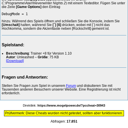
C:\Programme\Atari\Neverwinter Nights 2
) mit einem Texteditor. Fügen Sie unter
die Zeile
[Game Options]
den Eintrag
DebugMode = 1
hinzu. Während des Spiels öffnen und schließen Sie die Konsole, indem Sie
[Umschalt]
halten, während Sie
[´] [ß]
drücken, wobei mit [´] nicht das
Hochkomma, sondern die Akzenttaste neben [Rückschritt] gemeint ist.
Spielstand:
Beschreibung
: Trainer +8 für Version 1.10
Autor
: Unleashed –
Größe
: 75 KB
[Download]
Fragen und Antworten:
Stellen Sie Fragen zum Spiel in unserem
Forum
und diskutieren Sie mit
Tausenden anderen Besuchern unserer Website. Eine Registrierung ist nicht
erforderlich.
Direktlink:
https://www.mogelpower.de/?pccheat=30943
Prüfvermerk: Diese Cheats wurden nicht getestet, sollten aber funktionieren.
Abfragen:
17.851