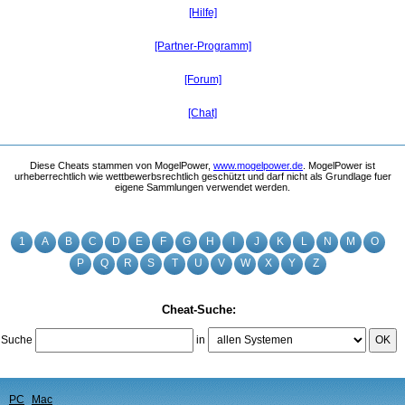
[Hilfe]
[Partner-Programm]
[Forum]
[Chat]
Diese Cheats stammen von MogelPower,
www.mogelpower.de
. MogelPower ist
urheberrechtlich wie wettbewerbsrechtlich geschützt und darf nicht als Grundlage fuer
eigene Sammlungen verwendet werden.
1
A
B
C
D
E
F
G
H
I
J
K
L
N
M
O
P
Q
R
S
T
U
V
W
X
Y
Z
Cheat-Suche:
Suche
in
OK
PC
Mac