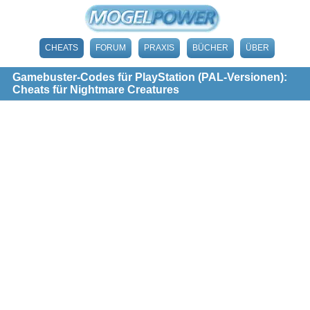
CHEATS
FORUM
PRAXIS
BÜCHER
ÜBER
Gamebuster-Codes für PlayStation (PAL-Versionen):
Cheats für Nightmare Creatures