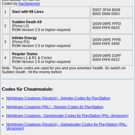
Codes by
Nachbrenner
D007 3F44 8009
1
Start with 99 Lives
8005 5688 0063
Sudden Death All
D009 09FE FFFD
2
(Press L3)
8004 FAF6 A620
ROM-Version 2.0 or higher required
Infinite Energy
D009 09FE FFFB
3
(Press R3)
8004 FAF6 3400
ROM-Version 2.0 or higher required
Regular Status
D009 09FE D3FF
4
(Press L1 & R1 & Circle)
8004 FAF6 A622
ROM-Version 2.0 or higher required
Note : These codes are used for you and your enemies' health. So switch on
Sudden Death , hit the enemy before
Codes für Cheatmodule:
Nightmare Creatures (Deutsch) - Xploder-Codes für PlayStation
Nightmare Creatures (PAL) - Xploder-Codes für PlayStation
Nightmare Creatures - Gamebuster-Codes für PlayStation (PAL-Versionen)
Nightmare Creatures (Deutsch) - Gamebuster-Codes für PlayStation (PAL-
Versionen)