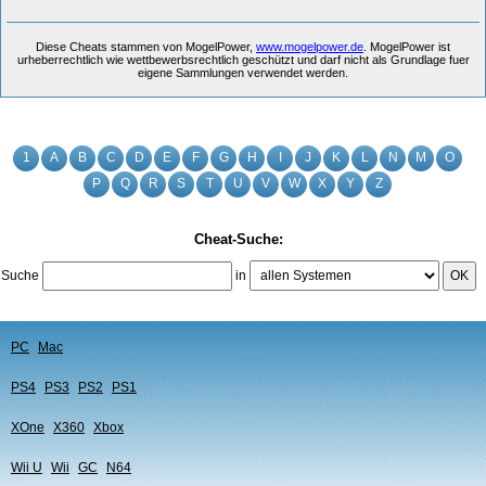
Diese Cheats stammen von MogelPower,
www.mogelpower.de
. MogelPower ist
urheberrechtlich wie wettbewerbsrechtlich geschützt und darf nicht als Grundlage fuer
eigene Sammlungen verwendet werden.
1
A
B
C
D
E
F
G
H
I
J
K
L
N
M
O
P
Q
R
S
T
U
V
W
X
Y
Z
Cheat-Suche:
Suche
in
OK
PC
Mac
PS4
PS3
PS2
PS1
XOne
X360
Xbox
Wii U
Wii
GC
N64