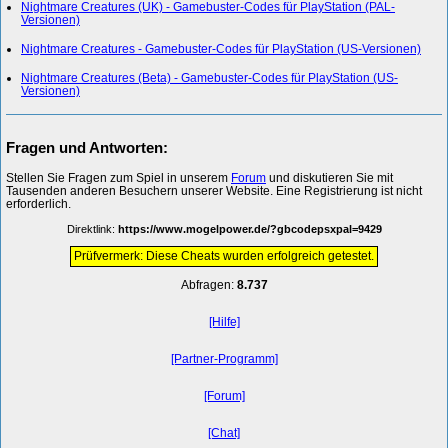
Nightmare Creatures (UK) - Gamebuster-Codes für PlayStation (PAL-
Versionen)
Nightmare Creatures - Gamebuster-Codes für PlayStation (US-Versionen)
Nightmare Creatures (Beta) - Gamebuster-Codes für PlayStation (US-
Versionen)
Fragen und Antworten:
Stellen Sie Fragen zum Spiel in unserem
Forum
und diskutieren Sie mit
Tausenden anderen Besuchern unserer Website. Eine Registrierung ist nicht
erforderlich.
Direktlink:
https://www.mogelpower.de/?gbcodepsxpal=9429
Prüfvermerk: Diese Cheats wurden erfolgreich getestet.
Abfragen:
8.737
[Hilfe]
[Partner-Programm]
[Forum]
[Chat]