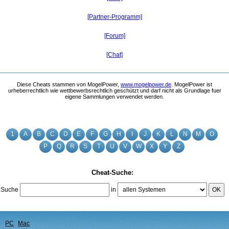
[Partner-Programm]
[Forum]
[Chat]
Diese Cheats stammen von MogelPower,
www.mogelpower.de
. MogelPower ist
urheberrechtlich wie wettbewerbsrechtlich geschützt und darf nicht als Grundlage fuer
eigene Sammlungen verwendet werden.
1
A
B
C
D
E
F
G
H
I
J
K
L
N
M
O
P
Q
R
S
T
U
V
W
X
Y
Z
Cheat-Suche:
Suche
in
OK
PC
Mac