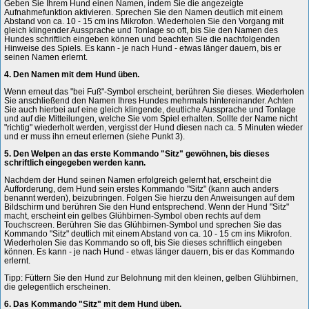
Geben Sie Ihrem Hund einen Namen, indem Sie die angezeigte
Aufnahmefunktion aktivieren. Sprechen Sie den Namen deutlich mit einem
Abstand von ca. 10 - 15 cm ins Mikrofon. Wiederholen Sie den Vorgang mit
gleich klingender Aussprache und Tonlage so oft, bis Sie den Namen des
Hundes schriftlich eingeben können und beachten Sie die nachfolgenden
Hinweise des Spiels. Es kann - je nach Hund - etwas länger dauern, bis er
seinen Namen erlernt.
4. Den Namen mit dem Hund üben.
Wenn erneut das "bei Fuß"-Symbol erscheint, berühren Sie dieses. Wiederholen
Sie anschließend den Namen Ihres Hundes mehrmals hintereinander. Achten
Sie auch hierbei auf eine gleich klingende, deutliche Aussprache und Tonlage
und auf die Mitteilungen, welche Sie vom Spiel erhalten. Sollte der Name nicht
"richtig" wiederholt werden, vergisst der Hund diesen nach ca. 5 Minuten wieder
und er muss ihn erneut erlernen (siehe Punkt 3).
5. Den Welpen an das erste Kommando "Sitz" gewöhnen, bis dieses
schriftlich eingegeben werden kann.
Nachdem der Hund seinen Namen erfolgreich gelernt hat, erscheint die
Aufforderung, dem Hund sein erstes Kommando "Sitz" (kann auch anders
benannt werden), beizubringen. Folgen Sie hierzu den Anweisungen auf dem
Bildschirm und berühren Sie den Hund entsprechend. Wenn der Hund "Sitz"
macht, erscheint ein gelbes Glühbirnen-Symbol oben rechts auf dem
Touchscreen. Berühren Sie das Glühbirnen-Symbol und sprechen Sie das
Kommando "Sitz" deutlich mit einem Abstand von ca. 10 - 15 cm ins Mikrofon.
Wiederholen Sie das Kommando so oft, bis Sie dieses schriftlich eingeben
können. Es kann - je nach Hund - etwas länger dauern, bis er das Kommando
erlernt.
Tipp: Füttern Sie den Hund zur Belohnung mit den kleinen, gelben Glühbirnen,
die gelegentlich erscheinen.
6. Das Kommando "Sitz" mit dem Hund üben.