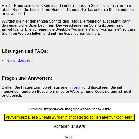
Hat Ihr Hund sein erstes Kommando erlernt, müssen Sie dieses noch mit ihm
üben. Rufen Sie hierzu Ihren Hund und sagen Sie das gelernte Kommando, bis
er es ausführt.
Wurden die hier genannten Schritte des Tutorial erfolgreich ausgeführt, kann
das eigentliche Spiel beginnen. Die verschiedenen Spielfunktionen sind
anwählbar, z. B. erscheinen die Symbole "Ausgehen" und "Vorratsliste", so dass
Sie Ihren Welpen füttern und mit ihm Gassi gehen können.
Lösungen und FAQs:
Nintendogs (dt)
Fragen und Antworten:
Stellen Sie Fragen zum Spiel in unserem
Forum
und diskutieren Sie mit
Tausenden anderen Besuchern unserer Website. Eine Registrierung ist nicht
erforderlich.
Direktlink:
https://www.mogelpower.de/?nds=28892
Prüfvermerk: Diese Cheats wurden nicht getestet, sollten aber funktionieren.
Abfragen:
148.970
[Hilfe]