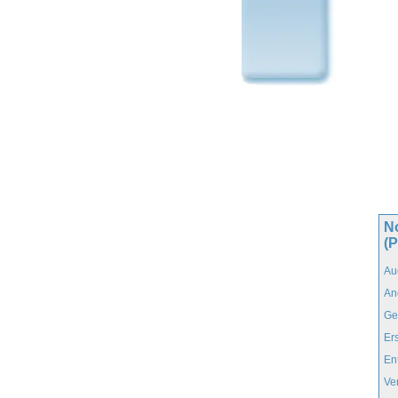
N
(
Au
An
Ge
Er
En
Ve