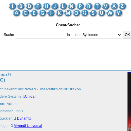
Cheat-Suche:
Suche
in
OK
ova 9
PC)
ch bekannt als:
Nova 9 - The Return of Gir Draxon
dere Systeme:
[Amiga]
nre: Action
schienen: 1991
twickler:
Dynamix
rleger:
Vivendi Universal