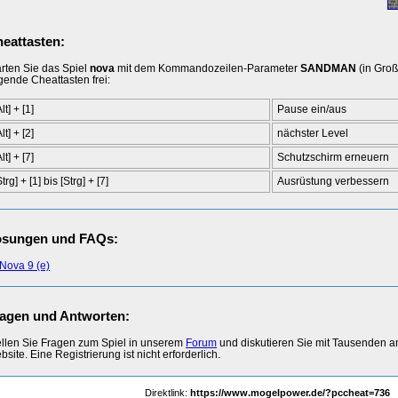
eattasten:
arten Sie das Spiel
nova
mit dem Kommandozeilen-Parameter
SANDMAN
(in Groß
lgende Cheattasten frei:
Alt] + [1]
Pause ein/aus
Alt] + [2]
nächster Level
Alt] + [7]
Schutzschirm erneuern
Strg] + [1] bis [Strg] + [7]
Ausrüstung verbessern
ösungen und FAQs:
Nova 9 (e)
agen und Antworten:
ellen Sie Fragen zum Spiel in unserem
Forum
und diskutieren Sie mit Tausenden 
site. Eine Registrierung ist nicht erforderlich.
Direktlink:
https://www.mogelpower.de/?pccheat=736