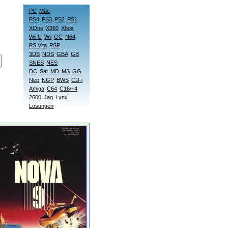
PC
Mac
PS4
PS3
PS2
PS1
XOne
X360
Xbox
Wii U
Wii
GC
N64
PS Vita
PSP
3DS
NDS
GBA
GB
SNES
NES
DC
Sat
MD
MS
GG
Neo
NGP
BWS
CD-i
Amiga
C64
C16/+4
2600
Jag
Lynx
Lösungen