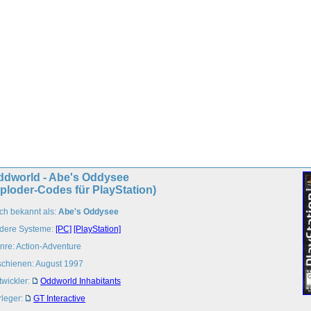
ddworld - Abe's Oddysee
ploder-Codes für PlayStation)
ch bekannt als:
Abe's Oddysee
dere Systeme:
[PC]
[PlayStation]
nre: Action-Adventure
schienen: August 1997
twickler:
Oddworld Inhabitants
rleger:
GT Interactive