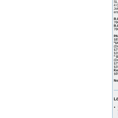
SL
4 
Jo
er
R.
70
R.
70
PA
$8
*U
(D
$7
$3
* 
(D
$7
$3
Ke
$0
No
L