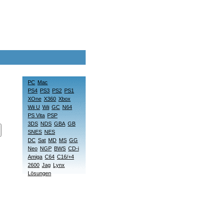
PC
Mac
PS4
PS3
PS2
PS1
XOne
X360
Xbox
Wii U
Wii
GC
N64
PS Vita
PSP
3DS
NDS
GBA
GB
SNES
NES
DC
Sat
MD
MS
GG
Neo
NGP
BWS
CD-i
Amiga
C64
C16/+4
2600
Jag
Lynx
Lösungen