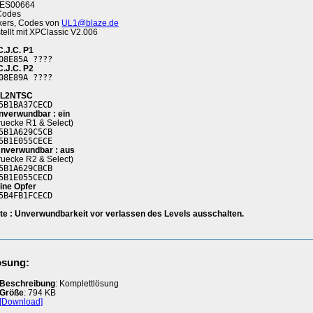
ES00664
Codes
kers, Codes von
UL1@blaze.de
stellt mit XPClassic V2.006
C.J.C. P1
08E85A ????
C.J.C. P2
08E89A ????
L2NTSC
5B1BA37CECD
nverwundbar : ein
ruecke R1 & Select)
5B1A629C5CB
5B1E055CECE
Unverwundbar : aus
ruecke R2 & Select)
5B1A629CBCB
5B1E055CECD
ine Opfer
5B4FB1FCECD
te : Unverwundbarkeit vor verlassen des Levels ausschalten.
ösung:
Beschreibung
: Komplettlösung
Größe
: 794 KB
[Download]