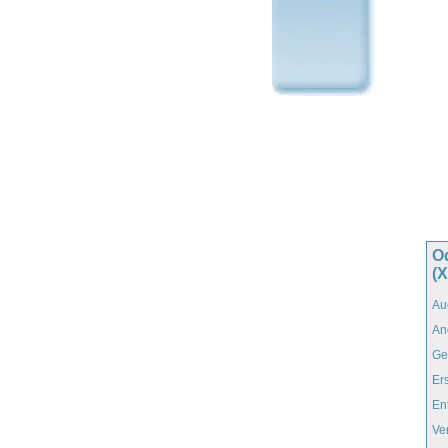
O
(X
Au
An
Ge
Er
En
Ve