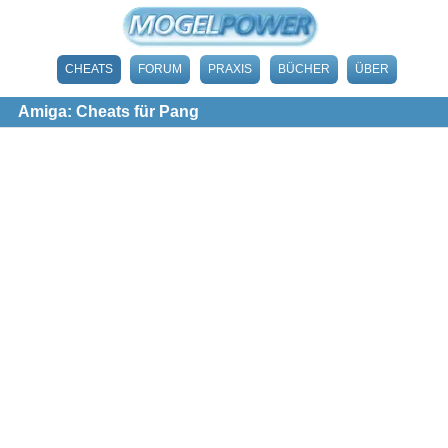
CHEATS
FORUM
PRAXIS
BÜCHER
ÜBER
Amiga: Cheats für Pang