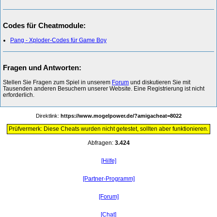
Codes für Cheatmodule:
Pang - Xploder-Codes für Game Boy
Fragen und Antworten:
Stellen Sie Fragen zum Spiel in unserem
Forum
und diskutieren Sie mit
Tausenden anderen Besuchern unserer Website. Eine Registrierung ist nicht
erforderlich.
Direktlink:
https://www.mogelpower.de/?amigacheat=8022
Prüfvermerk: Diese Cheats wurden nicht getestet, sollten aber funktionieren.
Abfragen:
3.424
[Hilfe]
[Partner-Programm]
[Forum]
[Chat]