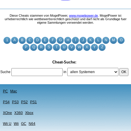
Diese Cheats stammen von MogelPower,
www.mogelpower.de
. MogelPower ist
urheberrechtlich wie wettbewerbsrechtlich geschützt und darf nicht als Grundlage fuer
eigene Sammlungen verwendet werden.
1
A
B
C
D
E
F
G
H
I
J
K
L
N
M
O
P
Q
R
S
T
U
V
W
X
Y
Z
Cheat-Suche:
Suche
in
OK
PC
Mac
PS4
PS3
PS2
PS1
XOne
X360
Xbox
Wii U
Wii
GC
N64