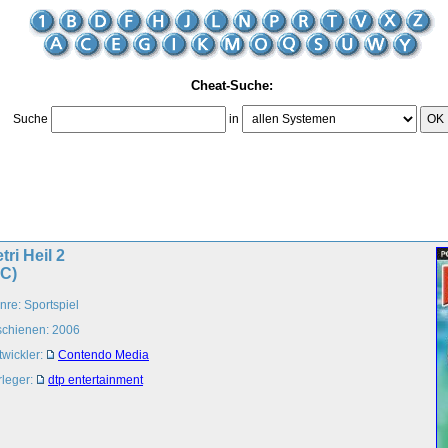
Cheat-Suche:
Suche
in
OK
tri Heil 2
PC)
nre: Sportspiel
schienen: 2006
twickler:
Contendo Media
rleger:
dtp entertainment