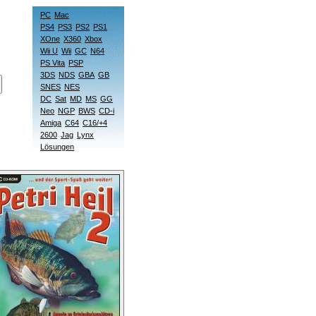
PC
Mac
PS4
PS3
PS2
PS1
XOne
X360
Xbox
Wii U
Wii
GC
N64
PS Vita
PSP
3DS
NDS
GBA
GB
SNES
NES
DC
Sat
MD
MS
GG
Neo
NGP
BWS
CD-i
Amiga
C64
C16/+4
2600
Jag
Lynx
Lösungen