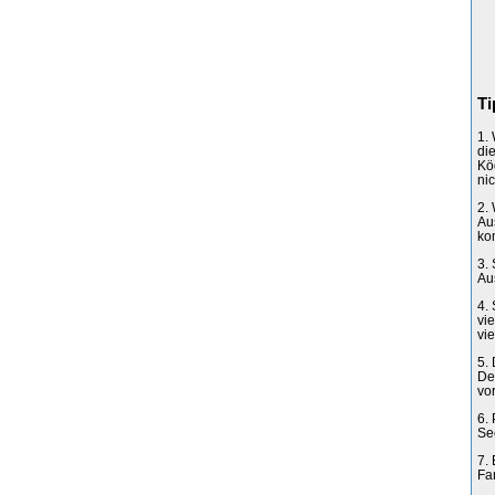
Ti
1.
di
Kö
nic
2.
Au
ko
3. 
Au
4.
vi
vie
5.
De
vo
6.
Se
7.
Fa