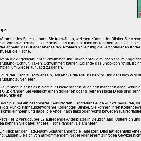
pps:
 Wahrend des Spiels können Sie frei wählen, welchen Köder oder Blinker Sie ver
eser Wahl werden die Fische beißen. Es kann natürlich vorkommen, dass ein Fisch
der anbeißt, das ist aber eher selten. Probieren Sie ruhig die verschiedenen Köder
ht. Nur die Fische.
 Wenn die Angelschnur mit Schwimmer und Haken abreißt, müssen Sie im Angelsh
srüstung (Schnur, Haken, Schwimmer) kaufen. Solange das Shop-Icon rot ist, ist Ih
mplett, um wieder auf Jagd zu gehen.
Sollte der Fisch zu schwer sein, lassen Sie die Maustasten los und der Fisch wird si
srüstung zu verlieren.
 Sie können in den Seen nicht nur Fische fangen, auch den manchen alten Schuh od
el Gluck fangen Sie vielleicht einen goldenen oder silbernen Fisch! Diese sind sehr
le Punkte ein.
 Das Spiel hat ein besonderes Feature: den Fischradar. Grüne Punkte bedeuten, das
r rote Punkt ist Ihr ausgeworfener Köder oder Blinker. Sie können Ihren Köder bew
rsichtig einholen und dabei die Angel nach links oder rechts bewegen (Cursortasten
 Petri Heil 2 verfügt über 32 aufregende Angelplatze in Deutschland, Osterreich un
en können Sie dabei andere Fische fangen, als am Meer.
 Ein Klick auf den Tag-/Nacht-Schalter ändert die Tageszeit. Dies hat ebenfalls ei
ng. Lassen Sie sich von aufkommendem Nebel oder einem zünftigen Gewitter nicht