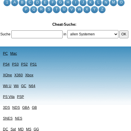
1
A
B
C
D
E
F
G
H
I
J
K
L
N
M
O
P
Q
R
S
T
U
V
W
X
Y
Z
Cheat-Suche:
Suche
in
OK
PC
Mac
PS4
PS3
PS2
PS1
XOne
X360
Xbox
Wii U
Wii
GC
N64
PS Vita
PSP
3DS
NDS
GBA
GB
SNES
NES
DC
Sat
MD
MS
GG