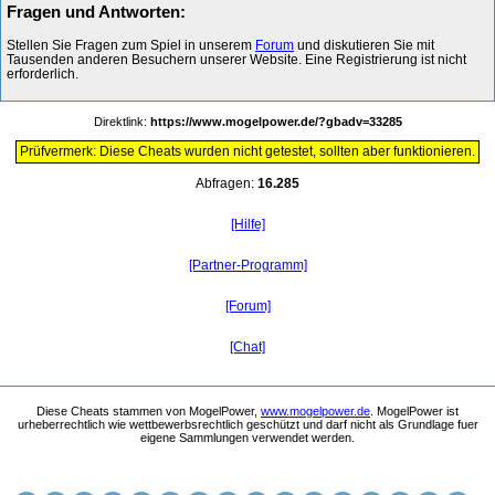
Fragen und Antworten:
Stellen Sie Fragen zum Spiel in unserem
Forum
und diskutieren Sie mit
Tausenden anderen Besuchern unserer Website. Eine Registrierung ist nicht
erforderlich.
Direktlink:
https://www.mogelpower.de/?gbadv=33285
Prüfvermerk: Diese Cheats wurden nicht getestet, sollten aber funktionieren.
Abfragen:
16.285
[Hilfe]
[Partner-Programm]
[Forum]
[Chat]
Diese Cheats stammen von MogelPower,
www.mogelpower.de
. MogelPower ist
urheberrechtlich wie wettbewerbsrechtlich geschützt und darf nicht als Grundlage fuer
eigene Sammlungen verwendet werden.