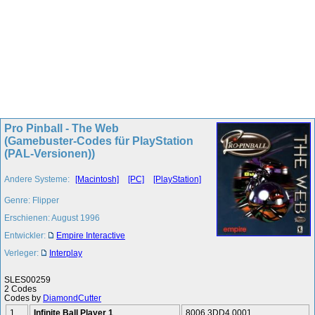
Pro Pinball - The Web
(Gamebuster-Codes für PlayStation
(PAL-Versionen))
Andere Systeme:
[Macintosh]
[PC]
[PlayStation]
Genre: Flipper
Erschienen: August 1996
Entwickler:
Empire Interactive
Verleger:
Interplay
SLES00259
2 Codes
Codes by
DiamondCutter
1
Infinite Ball Player 1
8006 3DD4 0001