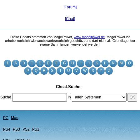
[Forum]
[Chat]
Diese Cheats stammen von MogelPower,
www.mogelpower.de
. MogelPower ist
urheberrechtlich wie wettbewerbsrechtlich geschützt und darf nicht als Grundlage fuer
eigene Sammlungen verwendet werden.
1
A
B
C
D
E
F
G
H
I
J
K
L
N
M
O
P
Q
R
S
T
U
V
W
X
Y
Z
Cheat-Suche:
Suche
in
OK
PC
Mac
PS4
PS3
PS2
PS1