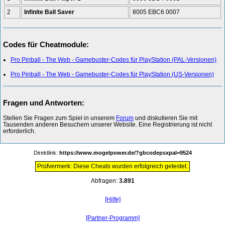
2
Infinite Ball Saver
8005 EBC6 0007
Codes für Cheatmodule:
Pro Pinball - The Web - Gamebuster-Codes für PlayStation (PAL-Versionen)
Pro Pinball - The Web - Gamebuster-Codes für PlayStation (US-Versionen)
Fragen und Antworten:
Stellen Sie Fragen zum Spiel in unserem
Forum
und diskutieren Sie mit
Tausenden anderen Besuchern unserer Website. Eine Registrierung ist nicht
erforderlich.
Direktlink:
https://www.mogelpower.de/?gbcodepsxpal=9524
Prüfvermerk: Diese Cheats wurden erfolgreich getestet.
Abfragen:
3.891
[Hilfe]
[Partner-Programm]