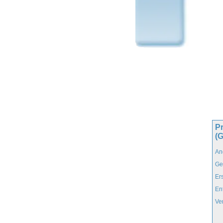
Pr
(
An
Ge
Er
En
Ve