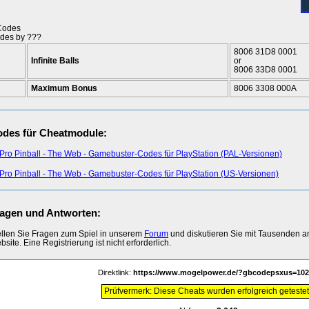
Codes
des by ???
8006 31D8 0001
Infinite Balls
or
8006 33D8 0001
Maximum Bonus
8006 3308 000A
des für Cheatmodule:
Pro Pinball - The Web - Gamebuster-Codes für PlayStation (PAL-Versionen)
Pro Pinball - The Web - Gamebuster-Codes für PlayStation (US-Versionen)
agen und Antworten:
ellen Sie Fragen zum Spiel in unserem
Forum
und diskutieren Sie mit Tausenden 
site. Eine Registrierung ist nicht erforderlich.
Direktlink:
https://www.mogelpower.de/?gbcodepsxus=102
Prüfvermerk: Diese Cheats wurden erfolgreich getestet