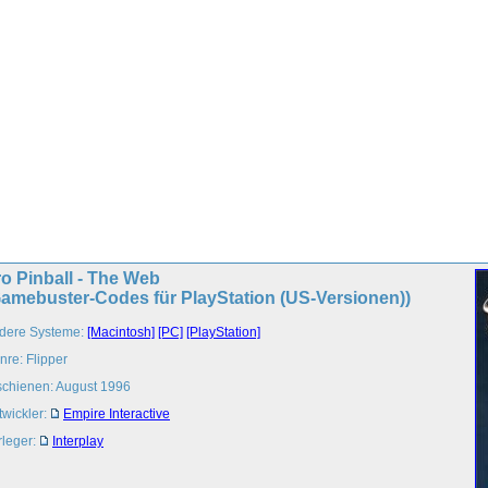
o Pinball - The Web
Gamebuster-Codes für PlayStation (US-Versionen))
dere Systeme:
[Macintosh]
[PC]
[PlayStation]
nre: Flipper
schienen: August 1996
twickler:
Empire Interactive
rleger:
Interplay