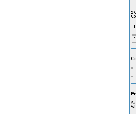
2 
Co
1
2
Co
Fr
St
Web