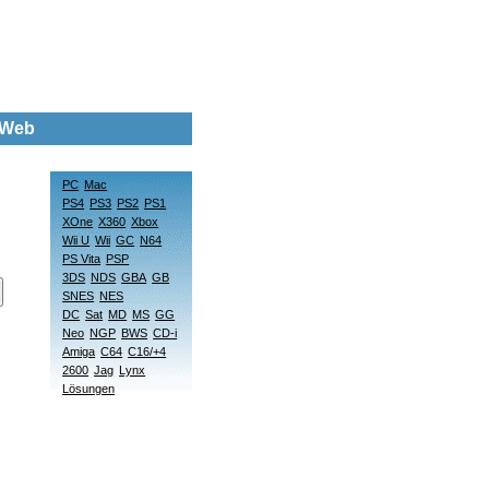
e Web
PC
Mac
PS4
PS3
PS2
PS1
XOne
X360
Xbox
Wii U
Wii
GC
N64
PS Vita
PSP
3DS
NDS
GBA
GB
SNES
NES
DC
Sat
MD
MS
GG
Neo
NGP
BWS
CD-i
Amiga
C64
C16/+4
2600
Jag
Lynx
Lösungen