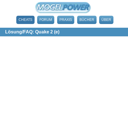
CHEATS
FORUM
PRAXIS
BÜCHER
ÜBER
Lösung/FAQ: Quake 2 (e)