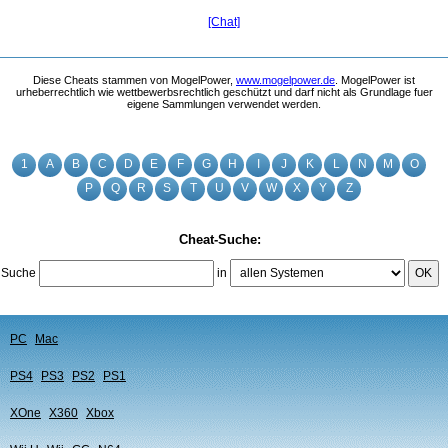
[Chat]
Diese Cheats stammen von MogelPower,
www.mogelpower.de
. MogelPower ist
urheberrechtlich wie wettbewerbsrechtlich geschützt und darf nicht als Grundlage fuer
eigene Sammlungen verwendet werden.
1
A
B
C
D
E
F
G
H
I
J
K
L
N
M
O
P
Q
R
S
T
U
V
W
X
Y
Z
Cheat-Suche:
Suche
in
OK
PC
Mac
PS4
PS3
PS2
PS1
XOne
X360
Xbox