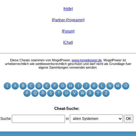
[Hilfe]
[Partner-Programm]
[Forum]
[Chat]
Diese Cheats stammen von MogelPower,
www.mogelpower.de
. MogelPower ist
urheberrechtlich wie wettbewerbsrechtlich geschützt und darf nicht als Grundlage fuer
eigene Sammlungen verwendet werden.
1
A
B
C
D
E
F
G
H
I
J
K
L
N
M
O
P
Q
R
S
T
U
V
W
X
Y
Z
Cheat-Suche:
Suche
in
OK