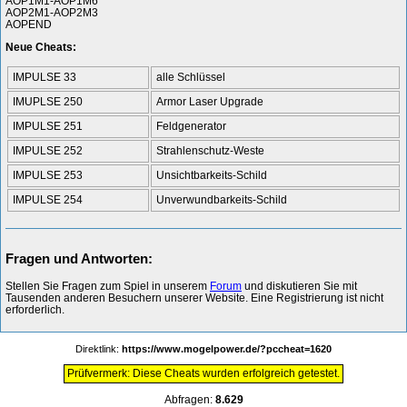
AOP1M1-AOP1M6
AOP2M1-AOP2M3
AOPEND
Neue Cheats:
IMPULSE 33
alle Schlüssel
IMUPLSE 250
Armor Laser Upgrade
IMPULSE 251
Feldgenerator
IMPULSE 252
Strahlenschutz-Weste
IMPULSE 253
Unsichtbarkeits-Schild
IMPULSE 254
Unverwundbarkeits-Schild
Fragen und Antworten:
Stellen Sie Fragen zum Spiel in unserem
Forum
und diskutieren Sie mit
Tausenden anderen Besuchern unserer Website. Eine Registrierung ist nicht
erforderlich.
Direktlink:
https://www.mogelpower.de/?pccheat=1620
Prüfvermerk: Diese Cheats wurden erfolgreich getestet.
Abfragen:
8.629