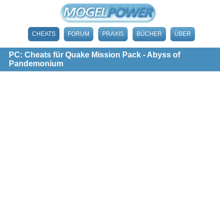
CHEATS
FORUM
PRAXIS
BÜCHER
ÜBER
PC: Cheats für Quake Mission Pack - Abyss of
Pandemonium