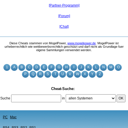
[Partner-Programm]
[Forum]
[Chat]
Diese Cheats stammen von MogelPower,
www.mogelpower.de
. MogelPower ist
urheberrechtlich wie wettbewerbsrechtlich geschützt und darf nicht als Grundlage fuer
eigene Sammlungen verwendet werden.
1
A
B
C
D
E
F
G
H
I
J
K
L
N
M
O
P
Q
R
S
T
U
V
W
X
Y
Z
Cheat-Suche:
Suche
in
OK
PC
Mac
PS4
PS3
PS2
PS1