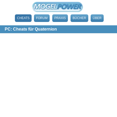
CHEATS
FORUM
PRAXIS
BÜCHER
ÜBER
PC: Cheats für Quaternion