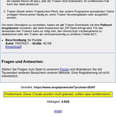
ein Update führen oft dazu, daß der Trainer nicht funktioniert. Im schlimmsten Fall
kann das Spiel abstürzen.
Trainer ähneln einem Trojanischen Pferd, das andere Programme ausspioniert. Daher
schlagen Virenscanner häufig an, wenn Trainer heruntergeladen oder ausgeführt
werden.
Um einen Virenalarm zu vermeiden, haben wir alle Trainer-Downloads mit dem
Paßwort
mogelpower
versehen, das beim Auspacken der ZIP-Datei erfragt wird. Für das
Verwenden des Trainers kann es nötig sein, den Virenschutz vorübergehend zu
deaktivieren oder den Trainer als vertrauenswürdig zu erklären ("white list").
Beschreibung
: für Punkte
Autor
: FANTASY –
Größe
: 40 KB
[Download]
Fragen und Antworten:
Stellen Sie Fragen zum Spiel in unserem
Forum
und diskutieren Sie mit
Tausenden anderen Besuchern unserer Website. Eine Registrierung ist nicht
erforderlich.
Direktlink:
https://www.mogelpower.de/?pccheat=26347
Prüfvermerk: Diese Cheats wurden nicht getestet, sollten aber funktionieren.
Abfragen:
4.926
[Hilfe]