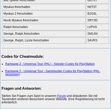
alle Spieler freischalten
GOT3T
Myukus freischalten
N0T3T
Myukus 2 freischalten
B1G4L
Noob Myukus freischalten
SRY3D
Ralph freischalten
LVPVS
George, Ralph freischalten
SM14N
George, Ralph, Lizzie freischalten
S4VRS
Codes für Cheatmodule:
Rampage 2 - Universal Tour (PAL) - Xploder-Codes für PlayStation
Rampage 2 - Universal Tour - Gamebuster-Codes für PlayStation (PAL-
Versionen)
Fragen und Antworten:
Stellen Sie Fragen zum Spiel in unserem
Forum
und diskutieren Sie mit
Tausenden anderen Besuchern unserer Website. Eine Registrierung ist nicht
erforderlich.