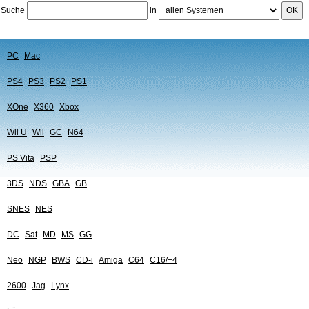
Suche
in
OK
PC
Mac
PS4
PS3
PS2
PS1
XOne
X360
Xbox
Wii U
Wii
GC
N64
PS Vita
PSP
3DS
NDS
GBA
GB
SNES
NES
DC
Sat
MD
MS
GG
Neo
NGP
BWS
CD-i
Amiga
C64
C16/+4
2600
Jag
Lynx