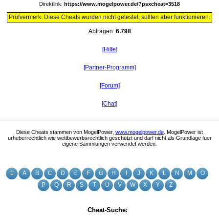
Direktlink:
https://www.mogelpower.de/?psxcheat=3518
Prüfvermerk: Diese Cheats wurden nicht getestet, sollten aber funktionieren.
Abfragen:
6.798
[Hilfe]
[Partner-Programm]
[Forum]
[Chat]
Diese Cheats stammen von MogelPower,
www.mogelpower.de
. MogelPower ist
urheberrechtlich wie wettbewerbsrechtlich geschützt und darf nicht als Grundlage fuer
eigene Sammlungen verwendet werden.
1
A
B
C
D
E
F
G
H
I
J
K
L
N
M
O
P
Q
R
S
T
U
V
W
X
Y
Z
Cheat-Suche: