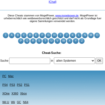
[Chat]
Diese Cheats stammen von MogelPower,
www.mogelpower.de
. MogelPower ist
urheberrechtlich wie wettbewerbsrechtlich geschützt und darf nicht als Grundlage fuer
eigene Sammlungen verwendet werden.
1
A
B
C
D
E
F
G
H
I
J
K
L
N
M
O
P
Q
R
S
T
U
V
W
X
Y
Z
Cheat-Suche:
Suche
in
OK
PC
Mac
PS4
PS3
PS2
PS1
XOne
X360
Xbox
Wii U
Wii
GC
N64