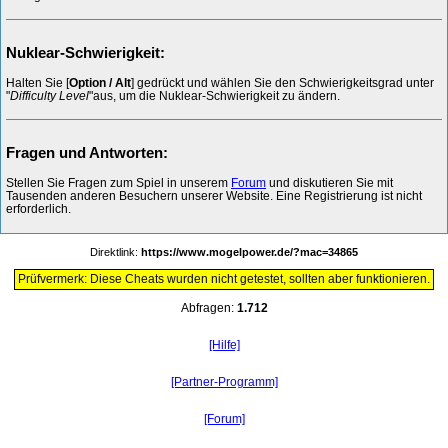
Nuklear-Schwierigkeit:
Halten Sie [
Option / Alt
] gedrückt und wählen Sie den Schwierigkeitsgrad unter
"
Difficulty Level
"aus, um die Nuklear-Schwierigkeit zu ändern.
Fragen und Antworten:
Stellen Sie Fragen zum Spiel in unserem
Forum
und diskutieren Sie mit
Tausenden anderen Besuchern unserer Website. Eine Registrierung ist nicht
erforderlich.
Direktlink:
https://www.mogelpower.de/?mac=34865
Prüfvermerk: Diese Cheats wurden nicht getestet, sollten aber funktionieren.
Abfragen:
1.712
[Hilfe]
[Partner-Programm]
[Forum]