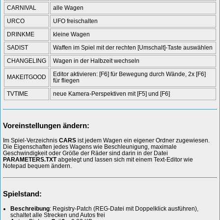
CARNIVAL
alle Wagen
URCO
UFO freischalten
DRINKME
kleine Wagen
SADIST
Waffen im Spiel mit der rechten [Umschalt]-Taste auswählen
CHANGELING
Wagen in der Halbzeit wechseln
Editor aktivieren: [F6] für Bewegung durch Wände, 2x [F6]
MAKEITGOOD
für fliegen
TVTIME
neue Kamera-Perspektiven mit [F5] und [F6]
Voreinstellungen ändern:
Im Spiel-Verzeichnis
CARS
ist jedem Wagen ein eigener Ordner zugewiesen.
Die Eigenschaften jedes Wagens wie Beschleunigung, maximale
Geschwindigkeit oder Größe der Räder sind darin in der Datei
PARAMETERS.TXT
abgelegt und lassen sich mit einem Text-Editor wie
Notepad bequem ändern.
Spielstand:
Beschreibung
: Registry-Patch (REG-Datei mit Doppelklick ausführen),
schaltet alle Strecken und Autos frei