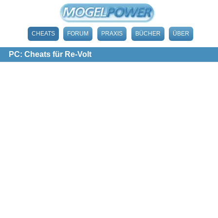
CHEATS
FORUM
PRAXIS
BÜCHER
ÜBER
PC: Cheats für Re-Volt