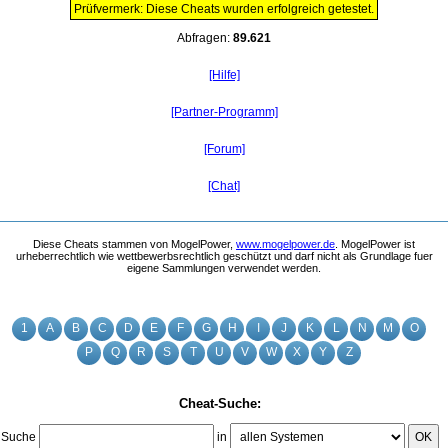
Prüfvermerk: Diese Cheats wurden erfolgreich getestet.
Abfragen:
89.621
[Hilfe]
[Partner-Programm]
[Forum]
[Chat]
Diese Cheats stammen von MogelPower,
www.mogelpower.de
. MogelPower ist
urheberrechtlich wie wettbewerbsrechtlich geschützt und darf nicht als Grundlage fuer
eigene Sammlungen verwendet werden.
1
A
B
C
D
E
F
G
H
I
J
K
L
N
M
O
P
Q
R
S
T
U
V
W
X
Y
Z
Cheat-Suche:
Suche
in
OK