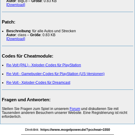
Autor
: BigLo –
Größe
: 0.83 KB
[Download]
Patch:
Beschreibung
: für alle Autos und Strecken
Autor
: class –
Größe
: 0.83 KB
[Download]
Codes für Cheatmodule:
Re-Volt (PAL) - Xploder-Codes für PlayStation
Re-Volt - Gamebuster-Codes für PlayStation (US-Versionen)
Re-Volt - Xploder-Codes für Dreamcast
Fragen und Antworten:
Stellen Sie Fragen zum Spiel in unserem
Forum
und diskutieren Sie mit
Tausenden anderen Besuchern unserer Website. Eine Registrierung ist nicht
erforderlich.
Direktlink:
https://www.mogelpower.de/?pccheat=1550