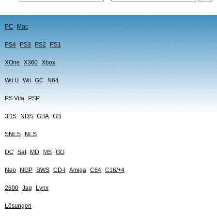
PC
Mac
PS4
PS3
PS2
PS1
XOne
X360
Xbox
Wii U
Wii
GC
N64
PS Vita
PSP
3DS
NDS
GBA
GB
SNES
NES
DC
Sat
MD
MS
GG
Neo
NGP
BWS
CD-i
Amiga
C64
C16/+4
2600
Jag
Lynx
Lösungen