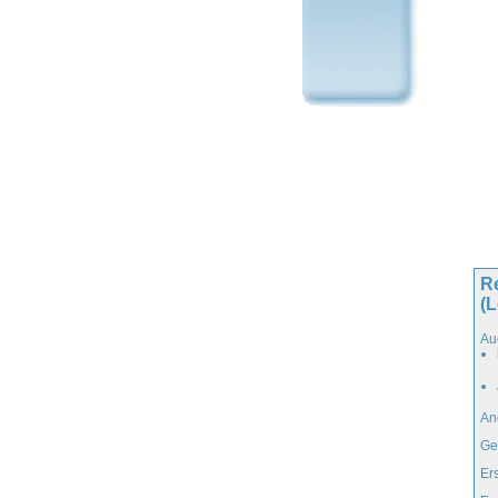
Re
(
Au
An
Ge
Er