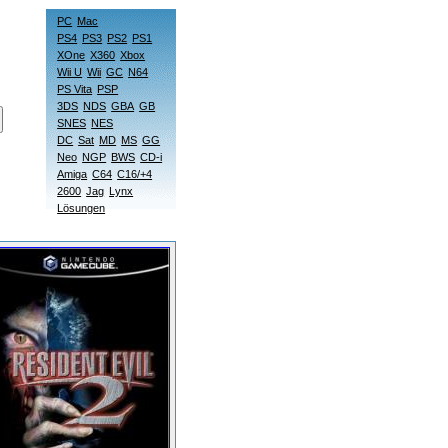
PC
Mac
PS4
PS3
PS2
PS1
XOne
X360
Xbox
Wii U
Wii
GC
N64
PS Vita
PSP
3DS
NDS
GBA
GB
SNES
NES
DC
Sat
MD
MS
GG
Neo
NGP
BWS
CD-i
Amiga
C64
C16/+4
2600
Jag
Lynx
Lösungen