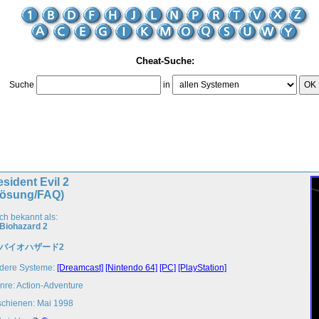
Cheat-Suche:
Suche
in
OK
sident Evil 2
Lösung/FAQ)
ch bekannt als:
Biohazard 2
バイオハザード2
dere Systeme:
[Dreamcast]
[Nintendo 64]
[PC]
[PlayStation]
nre: Action-Adventure
schienen: Mai 1998