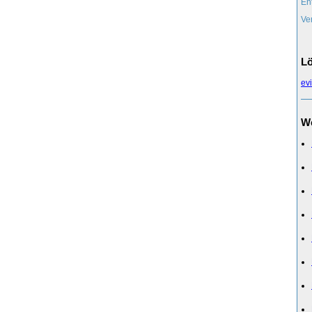
En
Ve
Lö
evi
We