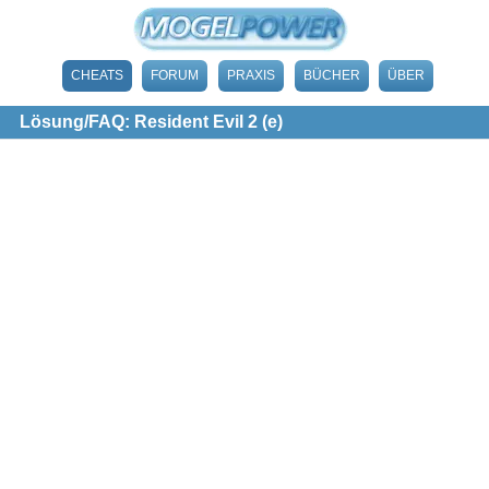
CHEATS
FORUM
PRAXIS
BÜCHER
ÜBER
Lösung/FAQ: Resident Evil 2 (e)