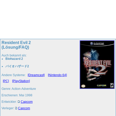
Resident Evil 2
(Lösung/FAQ)
Auch bekannt als:
Biohazard 2
バイオハザード2
Andere Systeme:
[Dreamcast]
[Nintendo 64]
[PC]
[PlayStation]
Genre: Action-Adventure
Erschienen: Mai 1998
Entwickler:
Capcom
Verleger:
Capcom