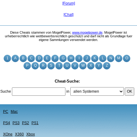
[Forum]
[Chat]
Diese Cheats stammen von MogelPower,
www.mogelpower.de
. MogelPower ist
urheberrechtlich wie wettbewerbsrechtlich geschützt und darf nicht als Grundlage fuer
eigene Sammlungen verwendet werden.
1
A
B
C
D
E
F
G
H
I
J
K
L
N
M
O
P
Q
R
S
T
U
V
W
X
Y
Z
Cheat-Suche:
Suche
in
OK
PC
Mac
PS4
PS3
PS2
PS1
XOne
X360
Xbox