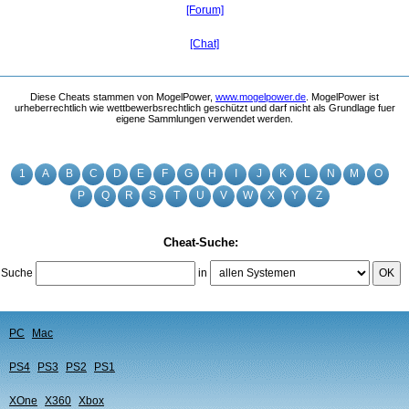
[Forum]
[Chat]
Diese Cheats stammen von MogelPower,
www.mogelpower.de
. MogelPower ist
urheberrechtlich wie wettbewerbsrechtlich geschützt und darf nicht als Grundlage fuer
eigene Sammlungen verwendet werden.
1
A
B
C
D
E
F
G
H
I
J
K
L
N
M
O
P
Q
R
S
T
U
V
W
X
Y
Z
Cheat-Suche:
Suche
in
OK
PC
Mac
PS4
PS3
PS2
PS1
XOne
X360
Xbox