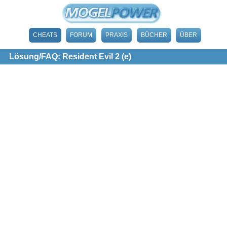
CHEATS
FORUM
PRAXIS
BÜCHER
ÜBER
Lösung/FAQ: Resident Evil 2 (e)