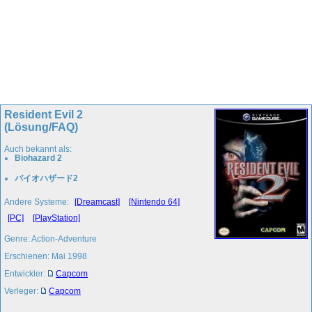
Resident Evil 2
(Lösung/FAQ)
Auch bekannt als:
Biohazard 2
バイオハザード2
Andere Systeme:
[Dreamcast]
[Nintendo 64]
[PC]
[PlayStation]
Genre: Action-Adventure
Erschienen: Mai 1998
Entwickler:
Capcom
Verleger:
Capcom