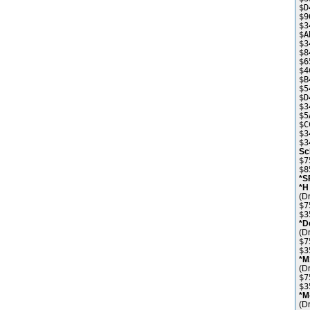
$D
$9
$3
$A
$3
$8
$6
$4
$B
$5
$D
$3
$5
$C
$3
$3
Sc
$7
$8
*S
*H
(D
$7
$3
*D
(D
$7
$3
*M
(D
$7
$3
*M
(D