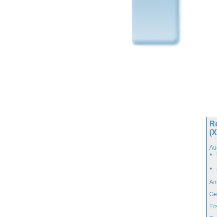
Re
(X
Au
An
Ge
Er