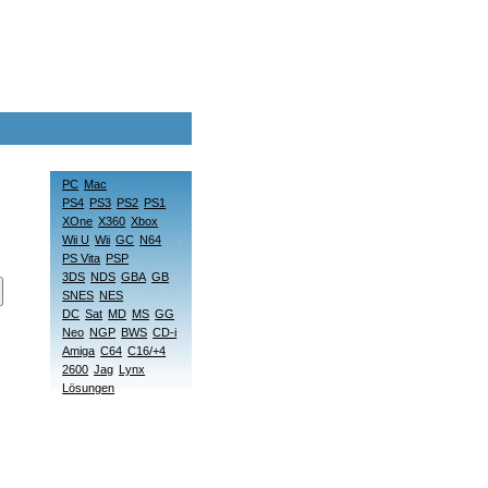
PC
Mac
PS4
PS3
PS2
PS1
XOne
X360
Xbox
Wii U
Wii
GC
N64
PS Vita
PSP
3DS
NDS
GBA
GB
SNES
NES
DC
Sat
MD
MS
GG
Neo
NGP
BWS
CD-i
Amiga
C64
C16/+4
2600
Jag
Lynx
Lösungen