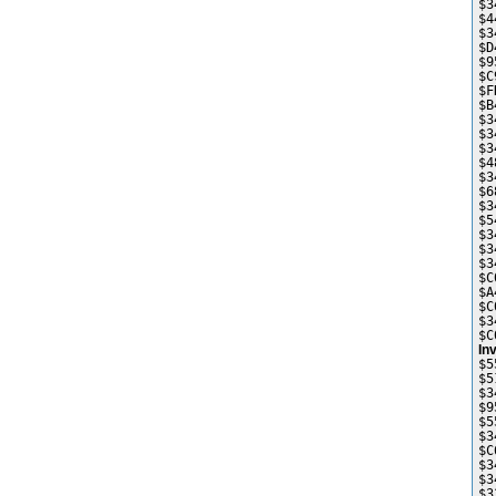
$3
$4
$3
$D
$9
$C
$F
$B
$3
$3
$3
$4
$3
$6
$3
$5
$3
$3
$3
$C
$A
$C
$3
$C
In
$5
$5
$3
$9
$5
$3
$C
$3
$3
$3