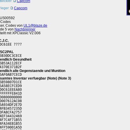
twickler:
Capcom
rleger:
Capcom
US00592
 Codes
ker, Codes von
UL1@blaze.de
de 5 von
Nachbrenner
stellt mit XPClassic V2.006
C.J.C.
0C61EE ????
SC2PAL
5B30DC3CECE
endlich Gesundheit
5B53A112ECF
4370E371B2F
endlich alle Gegenstaende und Munition
5AF0AB7CECD
samtes Inventar verfuegbar (Note) (Note 3)
5B59807D1CE
5A58ECFCED9
00C61EEEA80
FFFFFFE841D
00800000000
0007612AC08
5A934DF2E7D
4FB3457235D
0FA8CFA2757
4EF34432469
4F7C4F71B55
4FA34EB1B55
4FF59001A5D