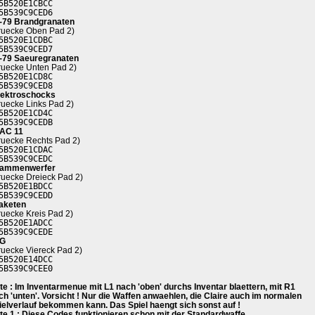
5B520E1CBCC
5B539C9CED6
-79 Brandgranaten
ruecke Oben Pad 2)
5B520E1CDBC
5B539C9CED7
-79 Saeuregranaten
ruecke Unten Pad 2)
5B520E1CD8C
5B539C9CED8
lektroschocks
ruecke Links Pad 2)
5B520E1CD4C
5B539C9CEDB
AC 11
ruecke Rechts Pad 2)
5B520E1CDAC
5B539C9CEDC
lammenwerfer
ruecke Dreieck Pad 2)
5B520E1BDCC
5B539C9CEDD
aketen
ruecke Kreis Pad 2)
5B520E1ADCC
5B539C9CEDE
G
ruecke Viereck Pad 2)
5B520E14DCC
5B539C9CEE0
te : Im Inventarmenue mit L1 nach 'oben' durchs Inventar blaettern, mit R1
ch 'unten'. Vorsicht ! Nur die Waffen anwaehlen, die Claire auch im normalen
ielverlauf bekommen kann. Das Spiel haengt sich sonst auf !
te 1 : Diese Codes funktionieren schon mit der Standardwaffe.