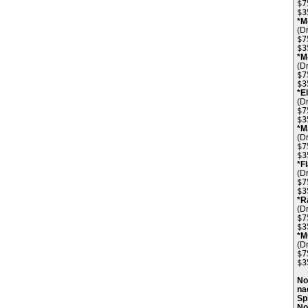
$7
$3
*M
(D
$7
$3
*M
(D
$7
$3
*E
(D
$7
$3
*M
(D
$7
$3
*F
(D
$7
$3
*R
(D
$7
$3
*M
(D
$7
$3
No
na
Sp
No