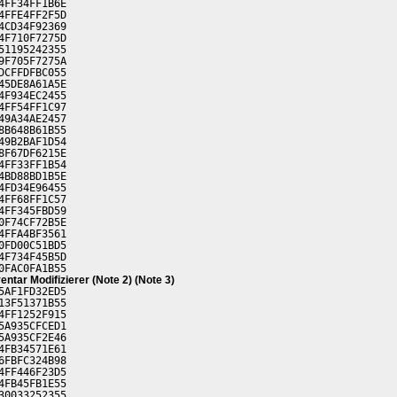
4FF34FF1B6E
4FFE4FF2F5D
4CD34F92369
4F710F7275D
51195242355
9F705F7275A
DCFFDFBC055
45DE8A61A5E
4F934EC2455
4FF54FF1C97
49A34AE2457
8B648B61B55
49B2BAF1D54
8F67DF6215E
4FF33FF1B54
4BD88BD1B5E
4FD34E96455
4FF68FF1C57
4FF345FBD59
0F74CF72B5E
4FFA4BF3561
0FD00C51BD5
4F734F45B5D
0FAC0FA1B55
ventar Modifizierer (Note 2) (Note 3)
5AF1FD32ED5
13F51371B55
4FF1252F915
5A935CFCED1
5A935CF2E46
4FB34571E61
6FBFC324B98
4FF446F23D5
4FB45FB1E55
30033252355