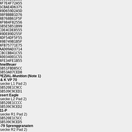
4F7E4F72A55
6CBAE4D6375
49D659D2A5D
B8FBBBB1D76
4B768B61F5F
4F984F82556
5B5E5B51B99
CDE4CDE8555
49DE89D255F
4DF54DF5F55
49B749B1B5F
4FB75771E75
AAD09AD3714
CBCCBB41C55
40034001C55
4FE34FE1B55
hnellfeuer
5B51FBD85CC
5B53A07CED8
PEZIAL-Munition (Note 1)
 & K VP 70
ruecke L1 Pad 2)
5B520E1C9CC
5B539C9CED1
esert Eagle
ruecke L2 Pad 2)
5B520E1CCCC
5B539C9CED2
11-P
ruecke R1 Pad 2)
5B520E1C5CC
5B539C9CED5
-79 Sprenggranaten
ruecke R2 Pad 2)