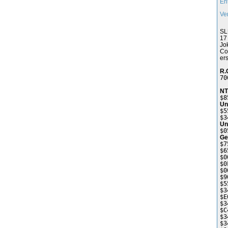
En
Ve
SL
17
Jo
Co
er
R.
70
NT
$8
Un
$5
$3
Un
$0
Ge
$7
$6
$0
$0
$0
$9
$5
$3
$E
$3
$C
$3
$3