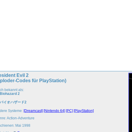
sident Evil 2
ploder-Codes für PlayStation)
ch bekannt als:
Biohazard 2
バイオハザード2
dere Systeme:
[Dreamcast]
[Nintendo 64]
[PC]
[PlayStation]
nre: Action-Adventure
schienen: Mai 1998