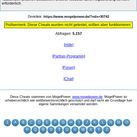
erforderlich.
Direktlink:
https://www.mogelpower.de/?nds=30742
Prüfvermerk: Diese Cheats wurden nicht getestet, sollten aber funktionieren.
Abfragen:
5.157
[Hilfe]
[Partner-Programm]
[Forum]
[Chat]
Diese Cheats stammen von MogelPower,
www.mogelpower.de
. MogelPower ist
urheberrechtlich wie wettbewerbsrechtlich geschützt und darf nicht als Grundlage fuer
eigene Sammlungen verwendet werden.
1
A
B
C
D
E
F
G
H
I
J
K
L
N
M
O
P
Q
R
S
T
U
V
W
X
Y
Z