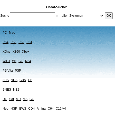
Cheat-Suche:
Suche
in
OK
PC
Mac
PS4
PS3
PS2
PS1
XOne
X360
Xbox
Wii U
Wii
GC
N64
PS Vita
PSP
3DS
NDS
GBA
GB
SNES
NES
DC
Sat
MD
MS
GG
Neo
NGP
BWS
CD-i
Amiga
C64
C16/+4