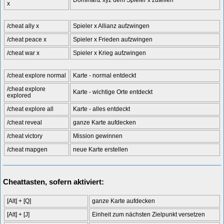
Dominanz xyz dem Spieler x zuteilen
x
/cheat ally x
Spieler x Allianz aufzwingen
/cheat peace x
Spieler x Frieden aufzwingen
/cheat war x
Spieler x Krieg aufzwingen
/cheat explore normal
Karte - normal entdeckt
/cheat explore
Karte - wichtige Orte entdeckt
explored
/cheat explore all
Karte - alles entdeckt
/cheat reveal
ganze Karte aufdecken
/cheat victory
Mission gewinnen
/cheat mapgen
neue Karte erstellen
Cheattasten, sofern aktiviert:
[Alt] + [Q]
ganze Karte aufdecken
[Alt] + [J]
Einheit zum nächsten Zielpunkt versetzen