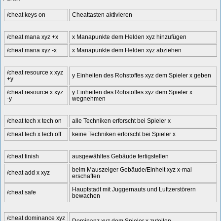
/cheat keys on
Cheattasten aktivieren
/cheat mana xyz +x
x Manapunkte dem Helden xyz hinzufügen
/cheat mana xyz -x
x Manapunkte dem Helden xyz abziehen
/cheat resource x xyz
y Einheiten des Rohstoffes xyz dem Spieler x geben
+y
/cheat resource x xyz
y Einheiten des Rohstoffes xyz dem Spieler x
-y
wegnehmen
/cheat tech x tech on
alle Techniken erforscht bei Spieler x
/cheat tech x tech off
keine Techniken erforscht bei Spieler x
/cheat finish
ausgewähltes Gebäude fertigstellen
beim Mauszeiger Gebäude/Einheit xyz x-mal
/cheat add x xyz
erschaffen
Hauptstadt mit Juggernauts und Luftzerstörern
/cheat safe
bewachen
/cheat dominance xyz