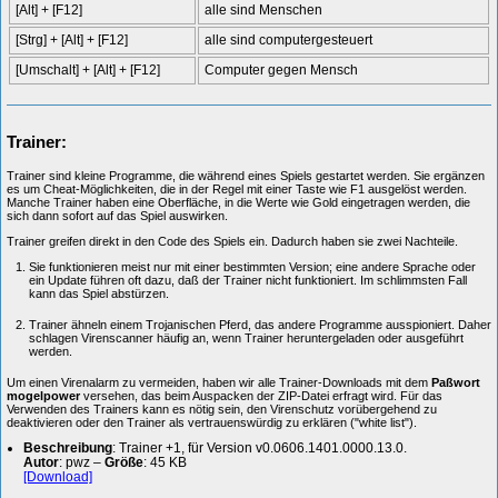
[Alt] + [F12]
alle sind Menschen
[Strg] + [Alt] + [F12]
alle sind computergesteuert
[Umschalt] + [Alt] + [F12]
Computer gegen Mensch
Trainer:
Trainer sind kleine Programme, die während eines Spiels gestartet werden. Sie ergänzen
es um Cheat-Möglichkeiten, die in der Regel mit einer Taste wie F1 ausgelöst werden.
Manche Trainer haben eine Oberfläche, in die Werte wie Gold eingetragen werden, die
sich dann sofort auf das Spiel auswirken.
Trainer greifen direkt in den Code des Spiels ein. Dadurch haben sie zwei Nachteile.
Sie funktionieren meist nur mit einer bestimmten Version; eine andere Sprache oder
ein Update führen oft dazu, daß der Trainer nicht funktioniert. Im schlimmsten Fall
kann das Spiel abstürzen.
Trainer ähneln einem Trojanischen Pferd, das andere Programme ausspioniert. Daher
schlagen Virenscanner häufig an, wenn Trainer heruntergeladen oder ausgeführt
werden.
Um einen Virenalarm zu vermeiden, haben wir alle Trainer-Downloads mit dem
Paßwort
mogelpower
versehen, das beim Auspacken der ZIP-Datei erfragt wird. Für das
Verwenden des Trainers kann es nötig sein, den Virenschutz vorübergehend zu
deaktivieren oder den Trainer als vertrauenswürdig zu erklären ("white list").
Beschreibung
: Trainer +1, für Version v0.0606.1401.0000.13.0.
Autor
: pwz –
Größe
: 45 KB
[Download]