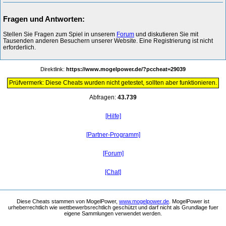
Fragen und Antworten:
Stellen Sie Fragen zum Spiel in unserem
Forum
und diskutieren Sie mit
Tausenden anderen Besuchern unserer Website. Eine Registrierung ist nicht
erforderlich.
Direktlink:
https://www.mogelpower.de/?pccheat=29039
Prüfvermerk: Diese Cheats wurden nicht getestet, sollten aber funktionieren.
Abfragen:
43.739
[Hilfe]
[Partner-Programm]
[Forum]
[Chat]
Diese Cheats stammen von MogelPower,
www.mogelpower.de
. MogelPower ist
urheberrechtlich wie wettbewerbsrechtlich geschützt und darf nicht als Grundlage fuer
eigene Sammlungen verwendet werden.