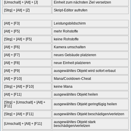
[Umschalt] + [Alt] + [J]
Einheit zum nächsten Ziel versetzen
[Strg] + [Alt] + [Z]
Skript-Editor aufrufen
[Alt] + [F3]
Leistungsbildschirm
[Alt] + [F5]
mehr Rohstoffe
[Strg] + [Alt] + [F5]
keine Rohstoffe
[Alt] + [F6]
Kamera umschalten
[Alt] + [F7]
neues Gebäude platzieren
[Alt] + [F8]
neue Einheit platzieren
[Alt] + [F9]
ausgewähltes Objekt wird sofort erbaut
[Alt] + [F10]
Mana/Cooldown-Cheat
[Strg] + [Alt] + [F10]
keine Mana
[Alt] + [F11]
ausgewähltes Objekt heilen
[Strg] + [Umschalt] + [Alt] +
ausgewähltes Objekt geringfügig heilen
[F11]
[Strg] + [Alt] + [F11]
ausgewähltes Objekt beschädigen/verletzen
ausgewähltes Objekt stark
[Umschalt] + [Alt] + [F11]
beschädigen/verletzen