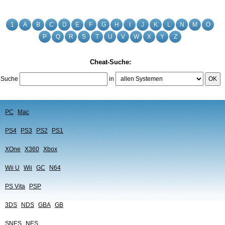
1
A
B
C
D
E
F
G
H
I
J
K
L
N
M
O
P
Q
R
S
T
U
V
W
X
Y
Z
Cheat-Suche:
Suche
in
OK
PC
Mac
PS4
PS3
PS2
PS1
XOne
X360
Xbox
Wii U
Wii
GC
N64
PS Vita
PSP
3DS
NDS
GBA
GB
SNES
NES