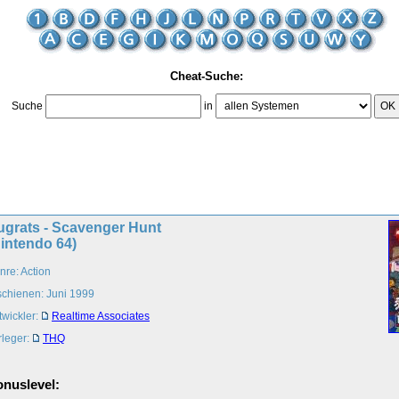
Cheat-Suche:
Suche
in
OK
ugrats - Scavenger Hunt
intendo 64)
nre: Action
schienen: Juni 1999
twickler:
Realtime Associates
rleger:
THQ
nuslevel: