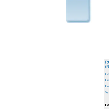
R
(N
Ge
Er
En
Ve
Bo