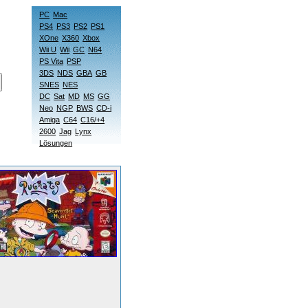
PC
Mac
PS4
PS3
PS2
PS1
XOne
X360
Xbox
Wii U
Wii
GC
N64
PS Vita
PSP
3DS
NDS
GBA
GB
SNES
NES
DC
Sat
MD
MS
GG
Neo
NGP
BWS
CD-i
Amiga
C64
C16/+4
2600
Jag
Lynx
Lösungen