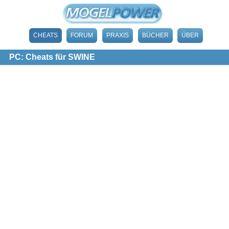
CHEATS
FORUM
PRAXIS
BÜCHER
ÜBER
PC: Cheats für SWINE