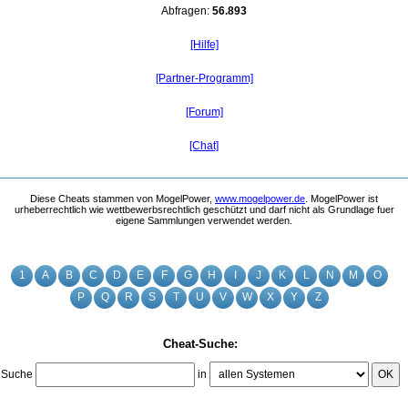
Abfragen:
56.893
[Hilfe]
[Partner-Programm]
[Forum]
[Chat]
Diese Cheats stammen von MogelPower,
www.mogelpower.de
. MogelPower ist
urheberrechtlich wie wettbewerbsrechtlich geschützt und darf nicht als Grundlage fuer
eigene Sammlungen verwendet werden.
1
A
B
C
D
E
F
G
H
I
J
K
L
N
M
O
P
Q
R
S
T
U
V
W
X
Y
Z
Cheat-Suche:
Suche
in
OK