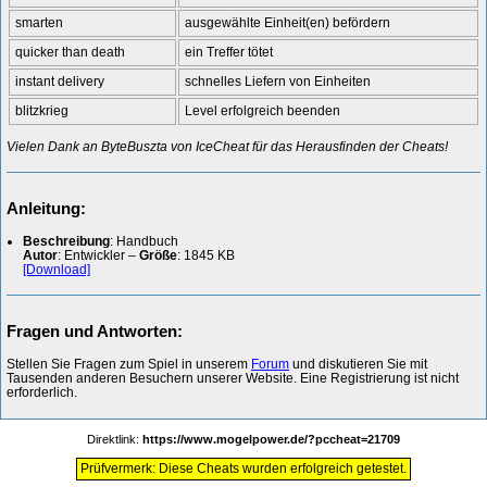
smarten
ausgewählte Einheit(en) befördern
quicker than death
ein Treffer tötet
instant delivery
schnelles Liefern von Einheiten
blitzkrieg
Level erfolgreich beenden
Vielen Dank an ByteBuszta von IceCheat für das Herausfinden der Cheats!
Anleitung:
Beschreibung
: Handbuch
Autor
: Entwickler –
Größe
: 1845 KB
[Download]
Fragen und Antworten:
Stellen Sie Fragen zum Spiel in unserem
Forum
und diskutieren Sie mit
Tausenden anderen Besuchern unserer Website. Eine Registrierung ist nicht
erforderlich.
Direktlink:
https://www.mogelpower.de/?pccheat=21709
Prüfvermerk: Diese Cheats wurden erfolgreich getestet.