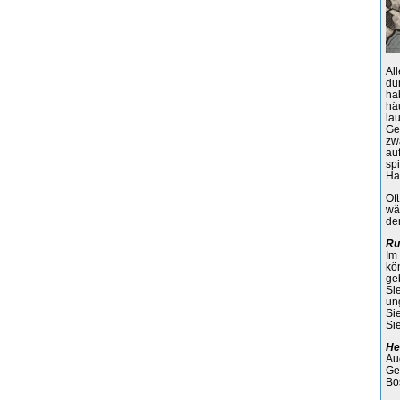
Al
du
ha
hä
la
Ge
zw
au
sp
Ha
Of
wä
de
Ru
Im
kö
ge
Si
un
Si
Sie
He
Au
Ge
Bo