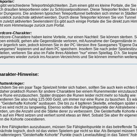
leporter:
 gibt verschiedene Teleportmöglichkeiten. Zum einen gibt es kleine Portale, die Sie
ch draußen teleportieren oder zu Schlüsselpositionen. Diese Teleporter finden Si
er Dungeons. Die anderen typischen Teleporttunnel befinden sich immer in Städte
usklick zunächste aktiviert werden. Durch diese Teleporter können Sie von Tunne
m zuletzt aktivierten Seelenstein! Es gibt auch einige Portale die Sie direkt zum H
cht vom Himmelauge zurück zum Portal.
rdcore-Charakter:
rdcore-Charaktere haben keine Vorteile, nur einen Nachteil: Sie können sterben. S
ben einbüßt, gehen alle Gegenstände verloren, mit Ausnahme der Gegenstände i
hr ärgerlich sein, jedoch können Sie in der PC-Version Ihre Savegames "Eigene Da
vegames" kopieren und auf dem PC speichern. Insofern Sie nach jeder Spielesitzu
tellen, verlieren Sie also im Falle Ihres Ableben "nur" einen Spieltag. D.h. Sie kopi
vegames wieder zurück ins Ascaron-Verzeichnis und Sie können immerhin weiters
arakter-Hinweise:
hattenkrieger:
chdem Sie ein paar Tage Spielzeit hinter sich haben, sollten Sie auch kein echte
t daher praktisch Runen für andere Charaktere bei einem Runenmeister einzutausch
ne Rune einzutauschen. Später droppen die Runen leider nicht mehr so häufig wie 
vestieren Sie also ruhig 125.000 Gold, um immer nur eine Rune zu tauschen. Es wä
e "Geisterhafte Kohorte" ausbauen. Die bis zu 4 tapferen Skelette, erledigen späte
d es wird nicht zu langweilig. Ebenso sollten die Fähigkeitspunkte der Astralebene 
rden, um die Anzahl und die Stärke derer zu verbessern. Die Geisterhafte Kohorte 
h auf ein Pferd setzen und verliert somit etwas an Wert. Sobald Sie aber Ihr eigenes
nn die Kohorte coexistieren.
 Ihre Fähigkeiten auszubauen, müssen Sie Fähigkeitspunkte in das betreffende Tale
ächste logisch, doch ist das vielen Spielern gar nicht so klar. Als Beispiel müssen 
hattenriegers "Geisterhafte Kohorte" Punkte (nach Levelaufstieg) in das Talent "Ast