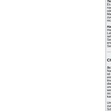
Te
Es
na
od
Ma
zu
ni
Ha
Ha
Le
se
Sa
ers
Sa
Ch
Sc
Na
is
ei
In
di
un
we
sic
ka
Um
zun
Sc