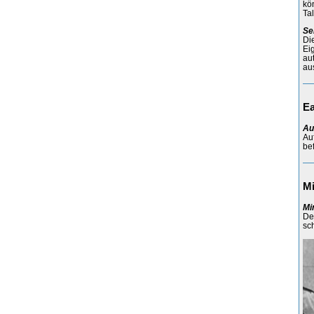
kö
Ta
Se
Di
Ei
au
au
Ea
Au
Au
be
M
Mi
De
sc