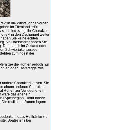
irekt in die Wüste, ohne vorher
fgaben im Elfenland erfüllt
tart sind, steigt Ihr Charakter
h direkt in den Dschungel weiter
 haben Sie keine echten
g. Als Überstarker haben Sie
ig. Denn auch im Orkland oder
ren Schwierigkeitsgraden
mpfehlen zumindest der
fern Sie die Höhlen jedoch nur
öhlen oder Eastereggs, wie
ür andere Charakterklassen. Sie
den einem anderen Charakter
al Runen zur Verfügung) ein.
h wäre das eher ein
s zu Spielbeginn. Dafür haben
 Die restlichen Runen lagern
 bedenken, dass Heiltränke viel
iste. Spätestens bei