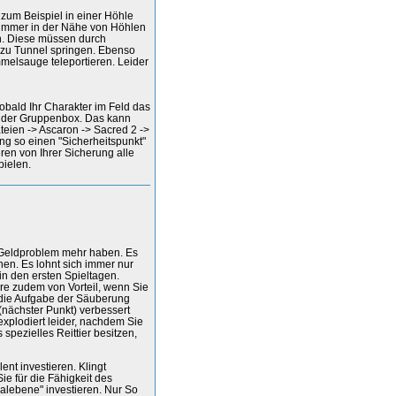
 zum Beispiel in einer Höhle
e immer in der Nähe von Höhlen
n. Diese müssen durch
l zu Tunnel springen. Ebenso
immelsauge teleportieren. Leider
obald Ihr Charakter im Feld das
n der Gruppenbox. Das kann
teien -> Ascaron -> Sacred 2 ->
ng so einen "Sicherheitspunkt"
eren von Ihrer Sicherung alle
pielen.
s Geldproblem mehr haben. Es
en. Es lohnt sich immer nur
in den ersten Spieltagen.
re zudem von Vorteil, wenn Sie
r die Aufgabe der Säuberung
(nächster Punkt) verbessert
explodiert leider, nachdem Sie
 spezielles Reittier besitzen,
nt investieren. Klingt
Sie für die Fähigkeit des
ralebene" investieren. Nur So