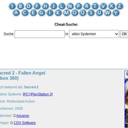
Cheat-Suche:
Suche
in
OK
cred 2 - Fallen Angel
Xbox 360)
ch bekannt als:
Sacred 2
dere Systeme:
[PC]
[PlayStation 3]
nre: Rollenspiel Action
schienen: 2008
twickler:
Ascaron
rleger:
CDV Software