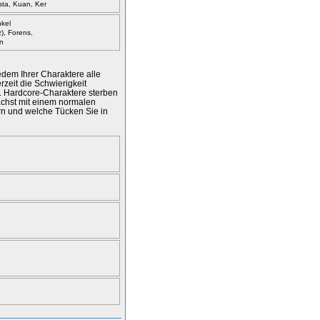
ta, Kuan, Ker
kel
z), Forens,
n
jedem Ihrer Charaktere alle
zeit die Schwierigkeit
". Hardcore-Charaktere sterben
ächst mit einem normalen
rn und welche Tücken Sie in