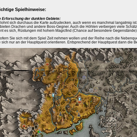
chtige Spielhinweise:
e Erforschung der dunklen Gebiete:
 lohnt sich durchaus die Karte aufzudecken, auch wenn es manchmal langatmig ist.
bieten Drachen und andere Boss-Gegner. Auch die Höhlen verbergen viele Schät
hnt es sich, Rüstungen mit hohem Magicfind (Chance auf besondere Gegenstände)
sofern Sie sich mit dem Spiel Zeit nehmen wollen und der Reihe nach die Nebenque
e sich nur an der Hauptquest orientieren. Entsprechend der Hauptquest dann die Be