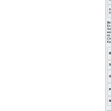
I
(
Sc
Es
Sc
we
im
Ch
Ka
B
S
G
P
N