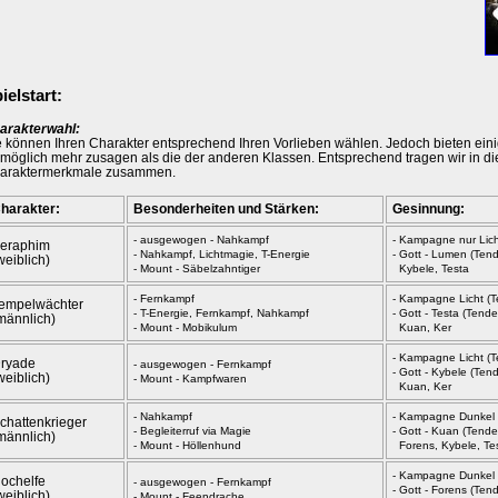
ielstart:
arakterwahl:
e können Ihren Charakter entsprechend Ihren Vorlieben wählen. Jedoch bieten eini
möglich mehr zusagen als die der anderen Klassen. Entsprechend tragen wir in die
araktermerkmale zusammen.
harakter:
Besonderheiten und Stärken:
Gesinnung:
- ausgewogen - Nahkampf
- Kampagne nur Lich
eraphim
- Nahkampf, Lichtmagie, T-Energie
- Gott - Lumen (Ten
weiblich)
- Mount - Säbelzahntiger
Kybele, Testa
- Fernkampf
- Kampagne Licht (T
empelwächter
- T-Energie, Fernkampf, Nahkampf
- Gott - Testa (Tend
männlich)
- Mount - Mobikulum
Kuan, Ker
- Kampagne Licht (T
ryade
- ausgewogen - Fernkampf
- Gott - Kybele (Te
weiblich)
- Mount - Kampfwaren
Kuan, Ker
- Nahkampf
- Kampagne Dunkel (
chattenkrieger
- Begleiterruf via Magie
- Gott - Kuan (Tend
männlich)
- Mount - Höllenhund
Forens, Kybele, Tes
- Kampagne Dunkel (
ochelfe
- ausgewogen - Fernkampf
- Gott - Forens (Te
weiblich)
- Mount - Feendrache