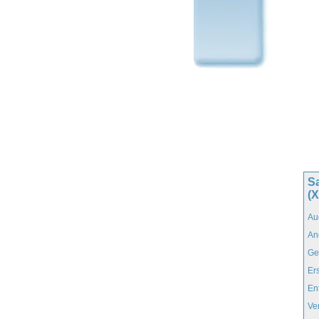
Sa
(
Au
An
Ge
Er
En
Ve