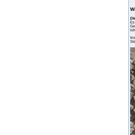
Wi
Di
Es
Ge
lo
In
Si