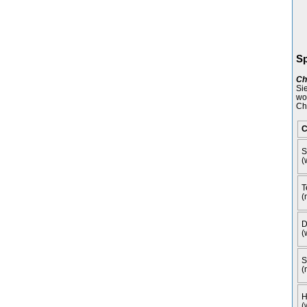
Sp
Ch
Si
wo
Ch
C
S
(
T
(
D
(
S
(
H
(