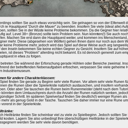
lerdings sollten Sie auch etwas vorsichtig sein. Sie gelnagen so von der Elfenwelt d
rch ie Hauptquest "
Durch die Mauer
" zu beenden. Insofern Sie viele (ideal alle) Au
ben, sollten Sie in der Wüste keine Probleme bekommen. Da die Gegner hier relativ s
ufig auf. Level 38+ (Bronze) sollte kein Problem sein. Nun könn
t
en(!) Sie auch noc
ufen. Machen Sie erst dann die Hauptquest weiter, und kommen ins Menschenland,
gner mehr. Diese (abgesehen von Wölfen) gehen Ihnen dann nur noch aus dem We
ar keine Probleme mehr, jedoch wird das Spiel auf diese Weise auch arg langweil
f den Inseln bekommen Sie keine echten Gegner zu Gesicht. Insofern Sie auf höhe
ielen, ist dieses "Problem" allerding nicht bekannt. Es ist dennoch generell zum e
uptquest in etwa zu folgen.
t betreten Sie während der Erforschung gerade Höhlen oder Bereiche zweimal. Inso
hrend der betreffenden Nebenaufgaben erfoschen, verpassen Sie viele geheime H
m Industriemuseum.
nen für andere Charakterklassen:
 Spiel finden Sie gerade zu Beginn sehr viele Runen. Vor allem sehr viele Runen f
nnen die Runen über die Spielerkiste natürlich austauschen, und insofern vorhan
ben. Oder aber Sie tauschen die Runen beim Runenmeister (steht nach dem Tutori
e könnten dem Umtauschpreis durch die Anzahl der Runen natürlich senken, jedoc
günstiger Schritt. Im späteren Spielverlauf finden Sie deutlich(!) weniger Runen al
e mehr als genug Gold in der Tasche. Tauschen Sie daher immer nur eine Rune um.
 vorerst in der Spielerkiste.
iltränke:
ch Heiltränke finden Sie scheinbar viel zu viele zu Spielbeginn. Jedoch sollten Sie
ld kosten. Lagern Sie also unbedingt Ihre überschüßigen Heiltränke in der Spielerk
ssgegnern werden Sie sehr viele davon benötigen.