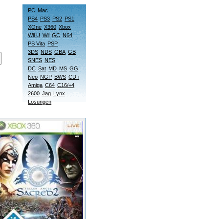
PC
Mac
PS4
PS3
PS2
PS1
XOne
X360
Xbox
Wii U
Wii
GC
N64
PS Vita
PSP
3DS
NDS
GBA
GB
SNES
NES
DC
Sat
MD
MS
GG
Neo
NGP
BWS
CD-i
Amiga
C64
C16/+4
2600
Jag
Lynx
Lösungen