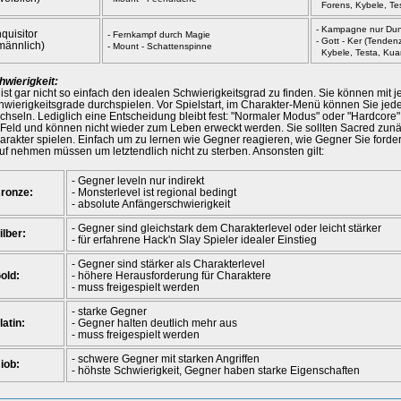
Forens, Kybele, Tes
- Kampagne nur Dun
nquisitor
- Fernkampf durch Magie
- Gott - Ker (Tenden
männlich)
- Mount - Schattenspinne
Kybele, Testa, Kua
hwierigkeit:
 ist gar nicht so einfach den idealen Schwierigkeitsgrad zu finden. Sie können mit 
hwierigkeitsgrade durchspielen. Vor Spielstart, im Charakter-Menü können Sie jeder
chseln. Lediglich eine Entscheidung bleibt fest: "Normaler Modus" oder "Hardcore
 Feld und können nicht wieder zum Leben erweckt werden. Sie sollten Sacred zun
arakter spielen. Einfach um zu lernen wie Gegner reagieren, wie Gegner Sie forde
uf nehmen müssen um letztendlich nicht zu sterben. Ansonsten gilt:
- Gegner leveln nur indirekt
ronze:
- Monsterlevel ist regional bedingt
- absolute Anfängerschwierigkeit
- Gegner sind gleichstark dem Charakterlevel oder leicht stärker
ilber:
- für erfahrene Hack'n Slay Spieler idealer Einstieg
- Gegner sind stärker als Charakterlevel
old:
- höhere Herausforderung für Charaktere
- muss freigespielt werden
- starke Gegner
latin:
- Gegner halten deutlich mehr aus
- muss freigespielt werden
- schwere Gegner mit starken Angriffen
iob:
- höhste Schwierigkeit, Gegner haben starke Eigenschaften