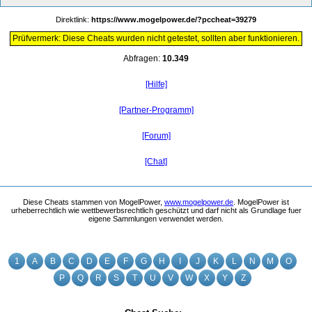
Direktlink:
https://www.mogelpower.de/?pccheat=39279
Prüfvermerk: Diese Cheats wurden nicht getestet, sollten aber funktionieren.
Abfragen:
10.349
[Hilfe]
[Partner-Programm]
[Forum]
[Chat]
Diese Cheats stammen von MogelPower,
www.mogelpower.de
. MogelPower ist
urheberrechtlich wie wettbewerbsrechtlich geschützt und darf nicht als Grundlage fuer
eigene Sammlungen verwendet werden.
1
A
B
C
D
E
F
G
H
I
J
K
L
N
M
O
P
Q
R
S
T
U
V
W
X
Y
Z