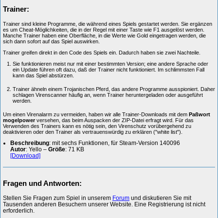
Trainer:
Trainer sind kleine Programme, die während eines Spiels gestartet werden. Sie ergänzen
es um Cheat-Möglichkeiten, die in der Regel mit einer Taste wie F1 ausgelöst werden.
Manche Trainer haben eine Oberfläche, in die Werte wie Gold eingetragen werden, die
sich dann sofort auf das Spiel auswirken.
Trainer greifen direkt in den Code des Spiels ein. Dadurch haben sie zwei Nachteile.
Sie funktionieren meist nur mit einer bestimmten Version; eine andere Sprache oder
ein Update führen oft dazu, daß der Trainer nicht funktioniert. Im schlimmsten Fall
kann das Spiel abstürzen.
Trainer ähneln einem Trojanischen Pferd, das andere Programme ausspioniert. Daher
schlagen Virenscanner häufig an, wenn Trainer heruntergeladen oder ausgeführt
werden.
Um einen Virenalarm zu vermeiden, haben wir alle Trainer-Downloads mit dem
Paßwort
mogelpower
versehen, das beim Auspacken der ZIP-Datei erfragt wird. Für das
Verwenden des Trainers kann es nötig sein, den Virenschutz vorübergehend zu
deaktivieren oder den Trainer als vertrauenswürdig zu erklären ("white list").
Beschreibung
: mit sechs Funktionen, für Steam-Version 140096
Autor
: Yello –
Größe
: 71 KB
[Download]
Fragen und Antworten:
Stellen Sie Fragen zum Spiel in unserem
Forum
und diskutieren Sie mit
Tausenden anderen Besuchern unserer Website. Eine Registrierung ist nicht
erforderlich.