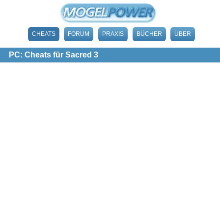
CHEATS
FORUM
PRAXIS
BÜCHER
ÜBER
PC: Cheats für Sacred 3