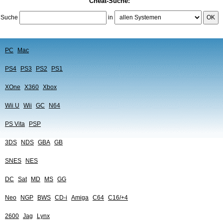
Cheat-Suche:
Suche
in
OK
PC
Mac
PS4
PS3
PS2
PS1
XOne
X360
Xbox
Wii U
Wii
GC
N64
PS Vita
PSP
3DS
NDS
GBA
GB
SNES
NES
DC
Sat
MD
MS
GG
Neo
NGP
BWS
CD-i
Amiga
C64
C16/+4
2600
Jag
Lynx