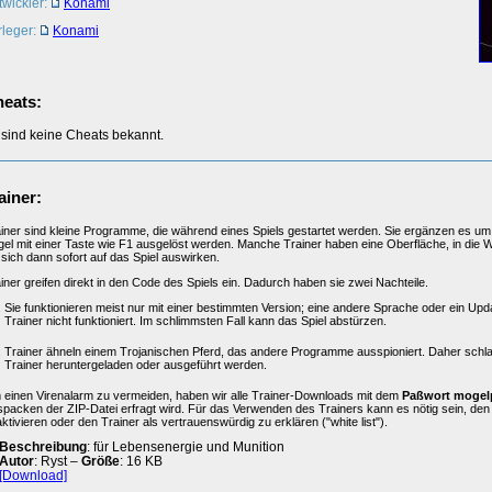
twickler:
Konami
rleger:
Konami
eats:
 sind keine Cheats bekannt.
ainer:
iner sind kleine Programme, die während eines Spiels gestartet werden. Sie ergänzen es um 
el mit einer Taste wie F1 ausgelöst werden. Manche Trainer haben eine Oberfläche, in die 
 sich dann sofort auf das Spiel auswirken.
iner greifen direkt in den Code des Spiels ein. Dadurch haben sie zwei Nachteile.
Sie funktionieren meist nur mit einer bestimmten Version; eine andere Sprache oder ein Upd
Trainer nicht funktioniert. Im schlimmsten Fall kann das Spiel abstürzen.
Trainer ähneln einem Trojanischen Pferd, das andere Programme ausspioniert. Daher schl
Trainer heruntergeladen oder ausgeführt werden.
einen Virenalarm zu vermeiden, haben wir alle Trainer-Downloads mit dem
Paßwort mogel
packen der ZIP-Datei erfragt wird. Für das Verwenden des Trainers kann es nötig sein, de
ktivieren oder den Trainer als vertrauenswürdig zu erklären ("white list").
Beschreibung
: für Lebensenergie und Munition
Autor
: Ryst –
Größe
: 16 KB
[Download]