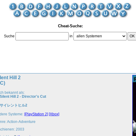
Cheat-Suche:
Suche
in
OK
lent Hill 2
PC)
ch bekannt als:
Silent Hill 2 - Director's Cut
サイレントヒル2
dere Systeme:
[PlayStation 2]
[Xbox]
nre: Action-Adventure
schienen: 2003