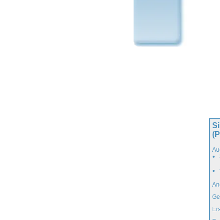
Si
(
Au
An
Ge
Er