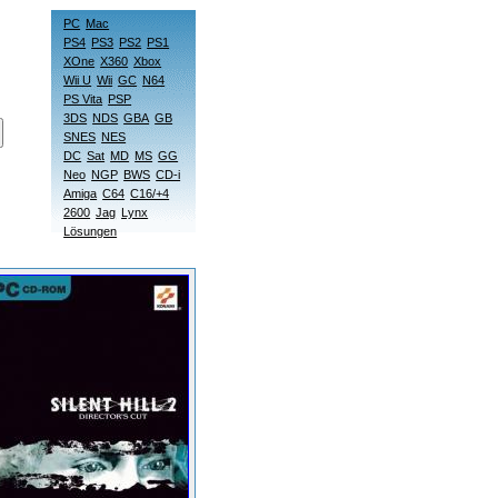
PC
Mac
PS4
PS3
PS2
PS1
XOne
X360
Xbox
Wii U
Wii
GC
N64
PS Vita
PSP
3DS
NDS
GBA
GB
SNES
NES
DC
Sat
MD
MS
GG
Neo
NGP
BWS
CD-i
Amiga
C64
C16/+4
2600
Jag
Lynx
Lösungen