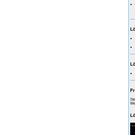
L
Lö
Fr
St
Web
L