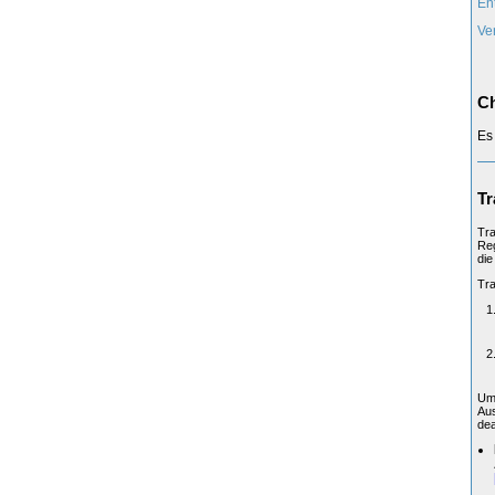
En
Ve
Ch
Es
Tr
Tra
Reg
die
Tra
Um 
Aus
dea