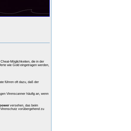
Cheat-Möglichkeiten, die in der
Werte wie Gold eingetragen werden,
ate führen oft dazu, daß der
agen Virenscanner häufig an, wenn
power
versehen, das beim
n Virenschutz vorübergehend zu