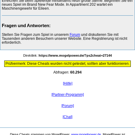
Erreichen Sie beim Spielende mindestens neun große Sterne. Beginnen Sie ein
neues Spiel im Brand New Fear Mode. In Appartment 202 wartet ein
Maschinengewehr für Eileen.
Fragen und Antworten:
Stellen Sie Fragen zum Spiel in unserem
Forum
und diskutieren Sie mit
Tausenden anderen Besuchern unserer Website. Eine Registrierung ist nicht
erforderlich.
Direktlink:
https://www.mogelpower.de/?ps2cheat=27144
Prüfvermerk: Diese Cheats wurden nicht getestet, sollten aber funktionieren.
Abfragen:
60.294
[Hilfe]
[Partner-Programm]
[Forum]
[Chat]
Diese Cheats stammen von MogelPower,
www.mogelpower.de
. MogelPower ist