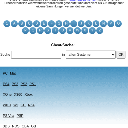
urheberrechtlich wie wettbewerbsrechtlich geschützt und darf nicht als Grundlage fuer
eigene Sammlungen verwendet werden.
1
A
B
C
D
E
F
G
H
I
J
K
L
N
M
O
P
Q
R
S
T
U
V
W
X
Y
Z
Cheat-Suche:
Suche
in
OK
PC
Mac
PS4
PS3
PS2
PS1
XOne
X360
Xbox
Wii U
Wii
GC
N64
PS Vita
PSP
3DS
NDS
GBA
GB